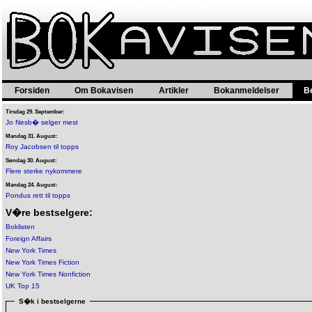
Forsiden
Om Bokavisen
Artikler
Bokanmeldelser
B
Tirsdag 29. September:
Jo Nesb� selger mest
Mandag 31. August:
Roy Jacobsen til topps
Søndag 30. August:
Flere sterke nykommere
Mandag 24. August:
Pondus rett til topps
V�re bestselgere:
Boklisten
Foreign Affairs
New York Times
New York Times Fiction
New York Times Nonfiction
UK Top 15
S�k i bestselgerne