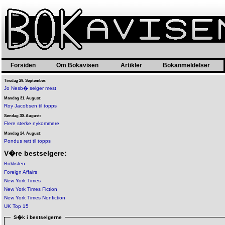
Forsiden
Om Bokavisen
Artikler
Bokanmeldelser
Tirsdag 29. September:
Jo Nesb� selger mest
Mandag 31. August:
Roy Jacobsen til topps
Søndag 30. August:
Flere sterke nykommere
Mandag 24. August:
Pondus rett til topps
V�re bestselgere:
Boklisten
Foreign Affairs
New York Times
New York Times Fiction
New York Times Nonfiction
UK Top 15
S�k i bestselgerne