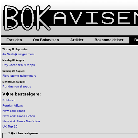
Forsiden
Om Bokavisen
Artikler
Bokanmeldelser
B
Tirsdag 29. September:
Jo Nesb� selger mest
Mandag 31. August:
Roy Jacobsen til topps
Søndag 30. August:
Flere sterke nykommere
Mandag 24. August:
Pondus rett til topps
V�re bestselgere:
Boklisten
Foreign Affairs
New York Times
New York Times Fiction
New York Times Nonfiction
UK Top 15
S�k i bestselgerne