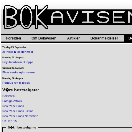
Forsiden
Om Bokavisen
Artikler
Bokanmeldelser
B
Tirsdag 29. September:
Jo Nesb� selger mest
Mandag 31. August:
Roy Jacobsen til topps
Søndag 30. August:
Flere sterke nykommere
Mandag 24. August:
Pondus rett til topps
V�re bestselgere:
Boklisten
Foreign Affairs
New York Times
New York Times Fiction
New York Times Nonfiction
UK Top 15
S�k i bestselgerne