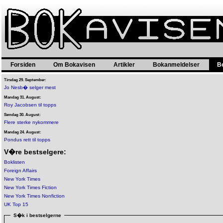
Forsiden
Om Bokavisen
Artikler
Bokanmeldelser
B
Tirsdag 29. September:
Jo Nesb� selger mest
Mandag 31. August:
Roy Jacobsen til topps
Søndag 30. August:
Flere sterke nykommere
Mandag 24. August:
Pondus rett til topps
V�re bestselgere:
Boklisten
Foreign Affairs
New York Times
New York Times Fiction
New York Times Nonfiction
UK Top 15
S�k i bestselgerne