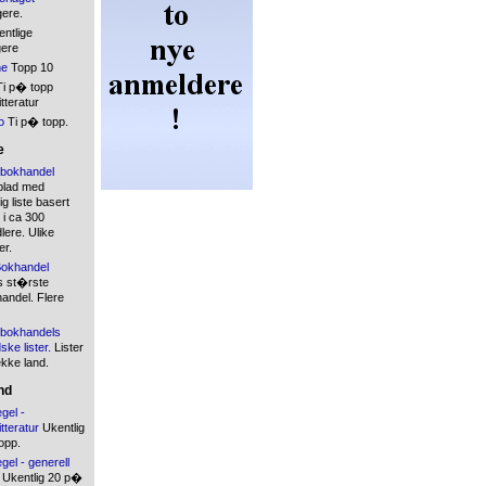
gere.
ntlige
gere
ne
Topp 10
i p� topp
tteratur
o
Ti p� topp.
e
bokhandel
blad med
 liste basert
 i ca 300
ere. Ulike
er.
okhandel
s st�rste
andel. Flere
bokhandels
ske lister.
Lister
ekke land.
nd
gel -
tteratur
Ukentlig
opp.
gel - generell
Ukentlig 20 p�