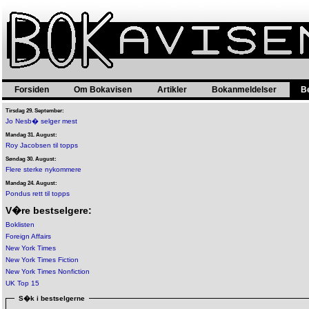
Forsiden
Om Bokavisen
Artikler
Bokanmeldelser
B
Tirsdag 29. September:
Jo Nesb� selger mest
Mandag 31. August:
Roy Jacobsen til topps
Søndag 30. August:
Flere sterke nykommere
Mandag 24. August:
Pondus rett til topps
V�re bestselgere:
Boklisten
Foreign Affairs
New York Times
New York Times Fiction
New York Times Nonfiction
UK Top 15
S�k i bestselgerne