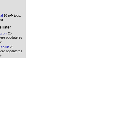
ral
10 p� topp.
ter
 lister
.com
25
gere oppdateres
e.
.co.uk
25
gere oppdateres
e.