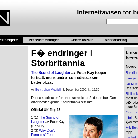
Internettavisen for 
estselgere
Pressemeldinger
Andre aviser
Annonsering
F� endringer i
Linker
bestse
Storbritannia
Norge
The Sound of Laughter
av Peter Kay topper
Bokkild
fortsatt, mens andre- og tredjeplassen
Haugen
bytter plass.
De Nors
Bestsel
Av
Bent Johan Mosfjell
, 8. Desember 2006, kl. 12.39
Bibliote
Denne salgliste er for uken som sluttet 2. desember. Den
mest ut
viser bestselgerne i Storbritannia sist uke.
p� folke
siste 6
Official UK Top 15:
Gnist.n
1 (1)
The Sound of
Libris
Bes
Laughter
av Peter Kay
�verste
(Century)
Ark Bok
2 (3)
Why Don't
topp.
Penguins' Feet
Lydbokf