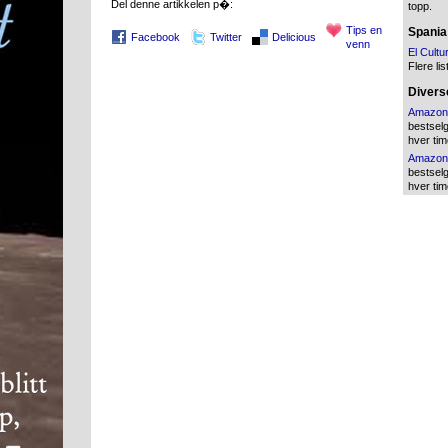
Del denne artikkelen p�:
topp.
Tips en
Spania
Facebook
Twitter
Delicious
venn
El Cultu
Flere lis
Diverse
Amazon
bestsel
hver tim
Amazon
bestsel
hver tim