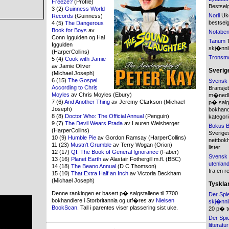
Freeze?
(Profile)
Bestsel
3 (2)
Guinness World
Norli
Uke
Records
(Guinness)
bestsel
4 (5)
The Dangerous
Book for Boys
av
Notabe
Conn Iggulden og Hal
Tanum
T
Iggulden
skj�nnli
(HarperCollins)
Tronsm
5 (4)
Cook with Jamie
av Jamie Oliver
Sverig
(Michael Joseph)
6 (15)
The Gospel
Svensk 
According to Chris
Bransje
Moyles
av Chris Moyles (Ebury)
m�nedlig
7 (6)
And Another Thing
av Jeremy Clarkson (Michael
p� salg
Joseph)
bokhandl
8 (8)
Doctor Who: The Official Annual
(Penguin)
kategori
9 (7)
The Devil Wears Prada
av Lauren Weisberger
Bokus B
(HarperCollins)
Sverige
10 (9)
Humble Pie
av Gordon Ramsay (HarperCollins)
nettbokh
11 (23)
Mustn't Grumble
av Terry Wogan (Orion)
lister.
12 (17)
QI: The Book of General Ignorance
(Faber)
Svensk 
13 (16)
Planet Earth
av Alastair Fothergill m.fl. (BBC)
utenland
14 (18)
The Beano Annual
(D C Thomson)
fra en r
15 (10)
That Extra Half an Inch
av Victoria Beckham
(Michael Joseph)
Tyskla
Denne rankingen er basert p� salgstallene til 7700
Der Spie
bokhandlere i Storbritannia og utf�res av
Nielsen
skj�nnli
BookScan
. Tall i parentes viser plassering sist uke.
20 p� t
Der Spie
litteratur