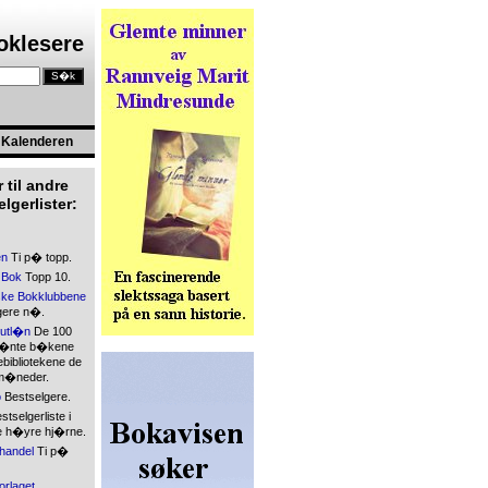
boklesere
Kalenderen
 til andre
lgerlister:
en
Ti p� topp.
 Bok
Topp 10.
ke Bokklubbene
gere n�.
kutl�n
De 100
l�nte b�kene
bibliotekene de
 m�neder.
o
Bestselgere.
tselgerliste i
 h�yre hj�rne.
handel
Ti p�
orlaget