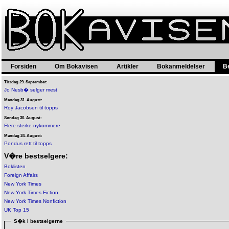
Forsiden
Om Bokavisen
Artikler
Bokanmeldelser
B
Tirsdag 29. September:
Jo Nesb� selger mest
Mandag 31. August:
Roy Jacobsen til topps
Søndag 30. August:
Flere sterke nykommere
Mandag 24. August:
Pondus rett til topps
V�re bestselgere:
Boklisten
Foreign Affairs
New York Times
New York Times Fiction
New York Times Nonfiction
UK Top 15
S�k i bestselgerne