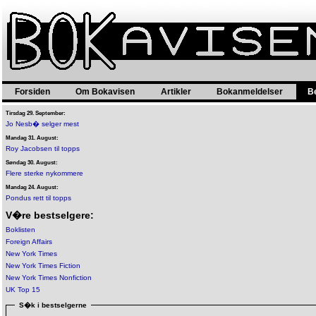
Forsiden
Om Bokavisen
Artikler
Bokanmeldelser
B
Tirsdag 29. September:
Jo Nesb� selger mest
Mandag 31. August:
Roy Jacobsen til topps
Søndag 30. August:
Flere sterke nykommere
Mandag 24. August:
Pondus rett til topps
V�re bestselgere:
Boklisten
Foreign Affairs
New York Times
New York Times Fiction
New York Times Nonfiction
UK Top 15
S�k i bestselgerne