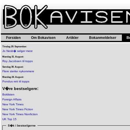
Forsiden
Om Bokavisen
Artikler
Bokanmeldelser
B
Tirsdag 29. September:
Jo Nesb� selger mest
Mandag 31. August:
Roy Jacobsen til topps
Søndag 30. August:
Flere sterke nykommere
Mandag 24. August:
Pondus rett til topps
V�re bestselgere:
Boklisten
Foreign Affairs
New York Times
New York Times Fiction
New York Times Nonfiction
UK Top 15
S�k i bestselgerne