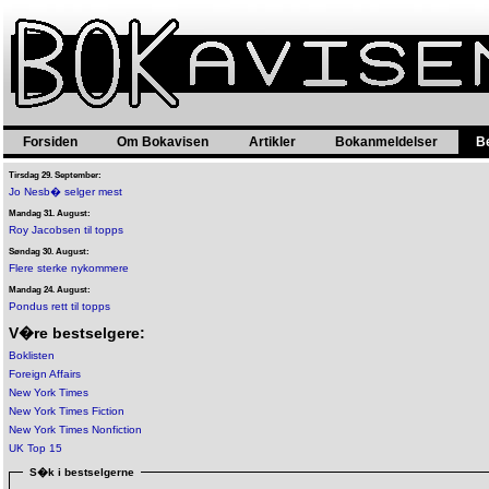
Forsiden
Om Bokavisen
Artikler
Bokanmeldelser
B
Tirsdag 29. September:
Jo Nesb� selger mest
Mandag 31. August:
Roy Jacobsen til topps
Søndag 30. August:
Flere sterke nykommere
Mandag 24. August:
Pondus rett til topps
V�re bestselgere:
Boklisten
Foreign Affairs
New York Times
New York Times Fiction
New York Times Nonfiction
UK Top 15
S�k i bestselgerne