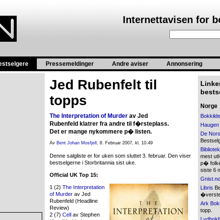
Internettavisen for 
estselgere
Pressemeldinger
Andre aviser
Annonsering
Jed Rubenfelt til
Linker
bestse
topps
Norge
The Interpretation of Murder
av Jed
Bokkild
Rubenfeld klatrer fra andre til f�rsteplass.
Haugen
Det er mange nykommere p� listen.
De Nors
Bestsel
Av
Bent Johan Mosfjell
, 8. Februar 2007, kl. 10.49
Bibliote
Denne salgliste er for uken som sluttet 3. februar. Den viser
mest ut
bestselgerne i Storbritannia sist uke.
p� folke
siste 6
Official UK Top 15:
Gnist.n
1 (2)
The Interpretation
Libris
Bes
of Murder
av Jed
�verste
Rubenfeld (Headline
Ark Bok
Review)
topp.
2 (7)
Cell
av Stephen
Lydbokf