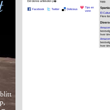
Del denne artikkelen p�:
topp.
Tips en
Spania
Facebook
Twitter
Delicious
venn
El Cultu
Flere lis
Diverse
Amazon
bestsel
hver tim
Amazon
bestsel
hver tim