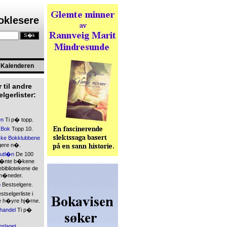
boklesere
Kalenderen
 til andre
lgerlister:
en
Ti p� topp.
 Bok
Topp 10.
ke Bokklubbene
gere n�.
kutl�n
De 100
l�nte b�kene
bibliotekene de
 m�neder.
o
Bestselgere.
tselgerliste i
 h�yre hj�rne.
handel
Ti p�
orlaget