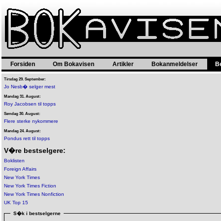
Forsiden
Om Bokavisen
Artikler
Bokanmeldelser
B
Tirsdag 29. September:
Jo Nesb� selger mest
Mandag 31. August:
Roy Jacobsen til topps
Søndag 30. August:
Flere sterke nykommere
Mandag 24. August:
Pondus rett til topps
V�re bestselgere:
Boklisten
Foreign Affairs
New York Times
New York Times Fiction
New York Times Nonfiction
UK Top 15
S�k i bestselgerne