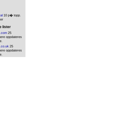
ral
10 p� topp.
ter
 lister
.com
25
gere oppdateres
e.
.co.uk
25
gere oppdateres
e.