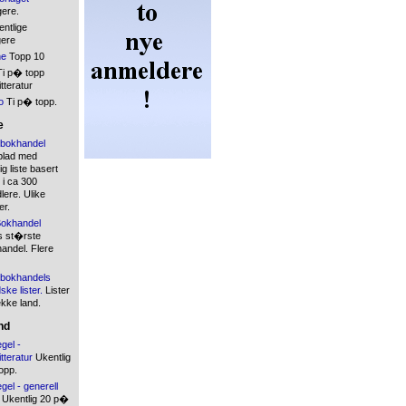
gere.
ntlige
gere
ne
Topp 10
i p� topp
tteratur
o
Ti p� topp.
e
bokhandel
blad med
 liste basert
 i ca 300
ere. Ulike
er.
okhandel
s st�rste
andel. Flere
bokhandels
ske lister.
Lister
ekke land.
nd
gel -
tteratur
Ukentlig
opp.
gel - generell
Ukentlig 20 p�