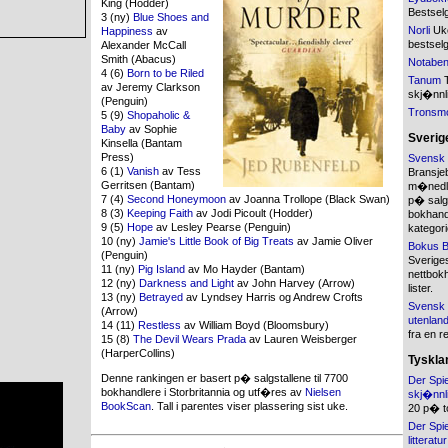
King (Hodder)
Bestsel
3 (ny)
Blue Shoes and
Norli
Uke
Happiness
av
bestsel
Alexander McCall
Smith (Abacus)
Notabe
4 (6)
Born to be Riled
Tanum
T
av Jeremy Clarkson
skj�nnli
(Penguin)
Tronsm
5 (9)
Shopaholic &
Baby
av Sophie
Sverig
Kinsella (Bantam
Press)
Svensk 
6 (1)
Vanish
av Tess
Bransje
Gerritsen (Bantam)
m�nedlig
7 (4)
Second Honeymoon
av Joanna Trollope (Black Swan)
p� salg
8 (3)
Keeping Faith
av Jodi Picoult (Hodder)
bokhandl
9 (5)
Hope
av Lesley Pearse (Penguin)
kategori
10 (ny)
Jamie's Little Book of Big Treats
av Jamie Oliver
Bokus B
(Penguin)
Sverige
11 (ny)
Pig Island
av Mo Hayder (Bantam)
nettbokh
12 (ny)
Darkness and Light
av John Harvey (Arrow)
lister.
13 (ny)
Betrayed
av Lyndsey Harris og Andrew Crofts
Svensk 
(Arrow)
utenland
14 (11)
Restless
av William Boyd (Bloomsbury)
fra en r
15 (8)
The Devil Wears Prada
av Lauren Weisberger
(HarperCollins)
Tyskla
Denne rankingen er basert p� salgstallene til 7700
Der Spie
bokhandlere i Storbritannia og utf�res av
Nielsen
skj�nnli
BookScan
. Tall i parentes viser plassering sist uke.
20 p� t
Der Spie
litteratur