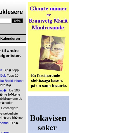
boklesere
Kalenderen
 til andre
lgerlister:
en
Ti p� topp.
 Bok
Topp 10.
ke Bokklubbene
gere n�.
kutl�n
De 100
l�nte b�kene
bibliotekene de
 m�neder.
o
Bestselgere.
tselgerliste i
 h�yre hj�rne.
handel
Ti p�
orlaget