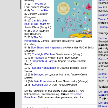
Review)
Bestsel
3 (17)
The Girls
av
Lori Lansens (Virago)
Norli
Uke
4 (4)
Born to be Riled
bestsel
av Jeremy Clarkson
Notabe
(Penguin)
Tanum
T
5 (10)
Jamie's Little
skj�nnli
Book of Big Treats
av
Tronsm
Jamie Oliver (Penguin)
6 (2)
Cell
av Stephen
Sverig
King (Hodder)
7 (202)
The 5th
Svensk 
Horseman
av James Patterson og Maxine Paetro
Bransje
(Headline)
m�nedlig
8 (3)
Blue Shoes and Happiness
av Alexander McCall Smith
p� salg
(Abacus)
bokhandl
9 (23)
The Night Watch
av Sarah Waters (Virago)
kategori
10 (14)
Restless
av William Boyd (Bloomsbury)
Bokus B
11 (5)
Shopaholic & Baby
av Sophie Kinsella (Bantam
Sverige
Press)
nettbokh
12 (7)
Second Honeymoon
av Joanna Trollope (Black
lister.
Swan)
Svensk 
13 (13)
Betrayed
av Lyndsey Harris og Andrew Crofts
utenland
(Arrow)
fra en r
14 (16)
Suite Francaise
av Irene Nemirovsky (Vintage)
15 (8)
Keeping Faith
av Jodi Picoult (Hodder)
Tyskla
Denne rankingen er basert p� salgstallene til 7700
Der Spie
bokhandlere i Storbritannia og utf�res av
Nielsen
skj�nnli
BookScan
. Tall i parentes viser plassering sist uke.
20 p� t
Der Spie
litteratur