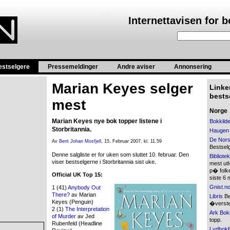
Internettavisen for 
estselgere
Pressemeldinger
Andre aviser
Annonsering
Marian Keyes selger
Linker
bestse
mest
Norge
Marian Keyes nye bok topper listene i
Bokkild
Storbritannia.
Haugen
De Nors
Av
Bent Johan Mosfjell
, 15. Februar 2007, kl. 11.59
Bestsel
Denne salgliste er for uken som sluttet 10. februar. Den
Bibliote
viser bestselgerne i Storbritannia sist uke.
mest ut
p� folke
Official UK Top 15:
siste 6
Gnist.n
1 (41)
Anybody Out
There?
av Marian
Libris
Bes
Keyes (Penguin)
�verste
2 (1)
The Interpretation
Ark Bok
of Murder
av Jed
topp.
Rubenfeld (Headline
Lydbokf