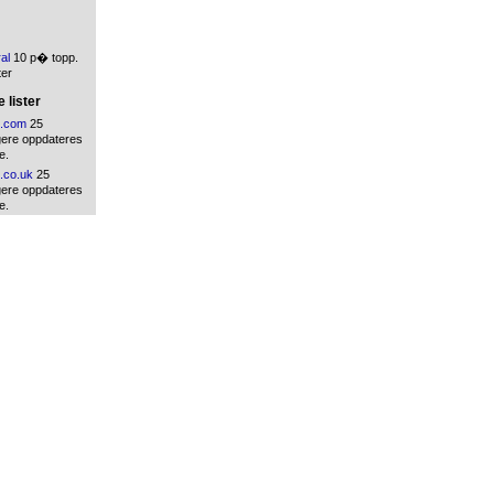
ral
10 p� topp.
ter
 lister
.com
25
gere oppdateres
e.
.co.uk
25
gere oppdateres
e.