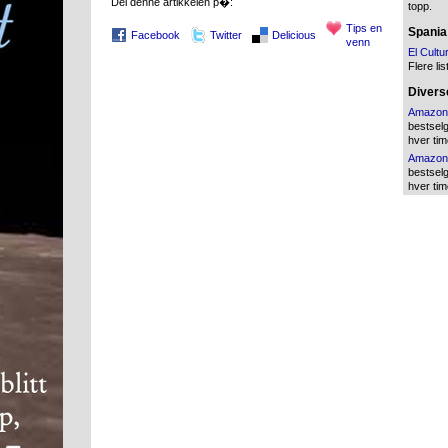
Del denne artikkelen p�:
topp.
Tips en
Spania
Facebook
Twitter
Delicious
venn
El Cultu
Flere lis
Diverse
Amazon
bestsel
hver tim
Amazon
bestsel
hver tim