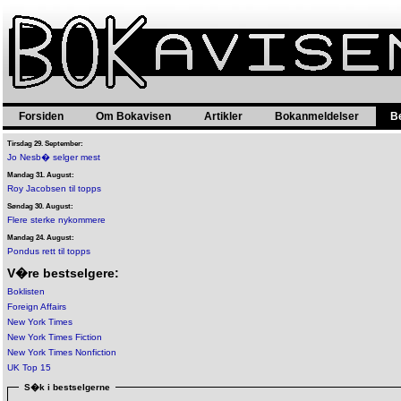
Forsiden
Om Bokavisen
Artikler
Bokanmeldelser
B
Tirsdag 29. September:
Jo Nesb� selger mest
Mandag 31. August:
Roy Jacobsen til topps
Søndag 30. August:
Flere sterke nykommere
Mandag 24. August:
Pondus rett til topps
V�re bestselgere:
Boklisten
Foreign Affairs
New York Times
New York Times Fiction
New York Times Nonfiction
UK Top 15
S�k i bestselgerne