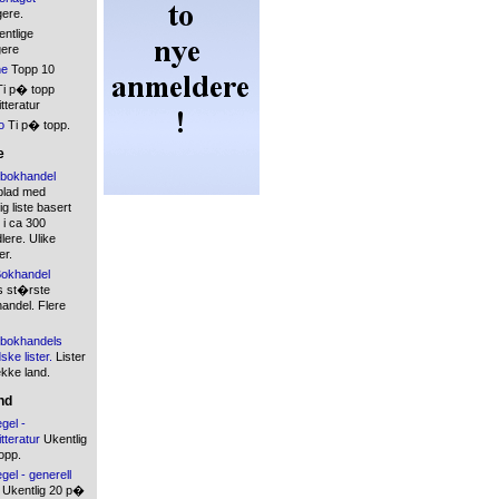
gere.
ntlige
gere
ne
Topp 10
i p� topp
tteratur
o
Ti p� topp.
e
bokhandel
blad med
 liste basert
 i ca 300
ere. Ulike
er.
okhandel
s st�rste
andel. Flere
bokhandels
ske lister.
Lister
ekke land.
nd
gel -
tteratur
Ukentlig
opp.
gel - generell
Ukentlig 20 p�