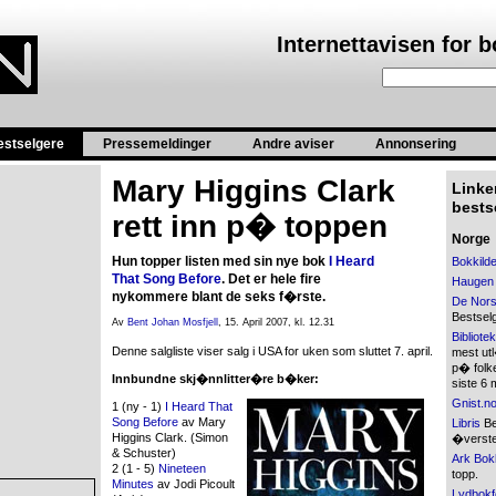
Internettavisen for 
estselgere
Pressemeldinger
Andre aviser
Annonsering
Mary Higgins Clark
Linker
bestse
rett inn p� toppen
Norge
Hun topper listen med sin nye bok
I Heard
Bokkild
That Song Before
. Det er hele fire
Haugen
nykommere blant de seks f�rste.
De Nors
Bestsel
Av
Bent Johan Mosfjell
, 15. April 2007, kl. 12.31
Bibliote
Denne salgliste viser salg i USA for uken som sluttet 7. april.
mest ut
p� folke
Innbundne skj�nnlitter�re b�ker:
siste 6
Gnist.n
1 (ny - 1)
I Heard That
Song Before
av Mary
Libris
Bes
Higgins Clark. (Simon
�verste
& Schuster)
Ark Bok
2 (1 - 5)
Nineteen
topp.
Minutes
av Jodi Picoult
Lydbokf