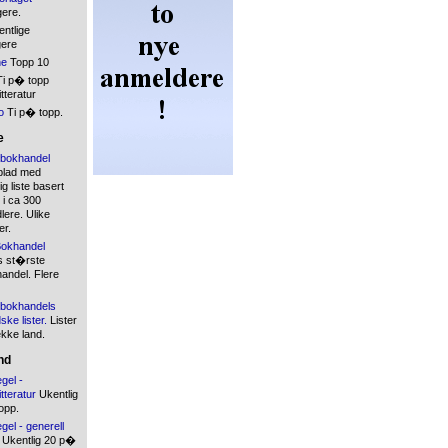
gere.
ntlige
gere
ne
Topp 10
i p� topp
tteratur
o
Ti p� topp.
e
bokhandel
blad med
 liste basert
 i ca 300
ere. Ulike
er.
okhandel
s st�rste
andel. Flere
bokhandels
ske lister.
Lister
ekke land.
nd
gel -
tteratur
Ukentlig
opp.
gel - generell
Ukentlig 20 p�