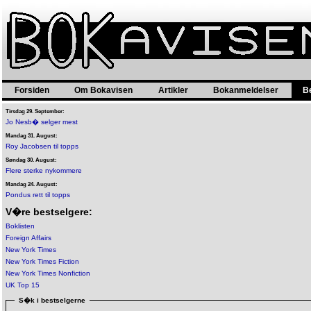
Forsiden
Om Bokavisen
Artikler
Bokanmeldelser
B
Tirsdag 29. September:
Jo Nesb� selger mest
Mandag 31. August:
Roy Jacobsen til topps
Søndag 30. August:
Flere sterke nykommere
Mandag 24. August:
Pondus rett til topps
V�re bestselgere:
Boklisten
Foreign Affairs
New York Times
New York Times Fiction
New York Times Nonfiction
UK Top 15
S�k i bestselgerne