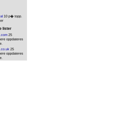
ral
10 p� topp.
ter
 lister
.com
25
gere oppdateres
e.
.co.uk
25
gere oppdateres
e.