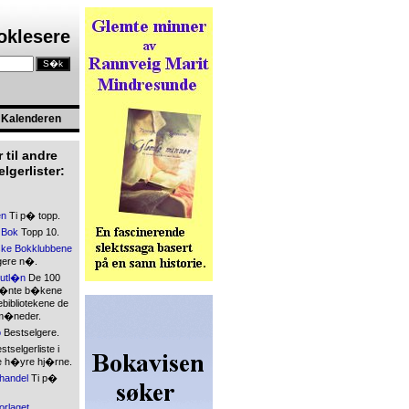
boklesere
Kalenderen
 til andre
lgerlister:
en
Ti p� topp.
 Bok
Topp 10.
ke Bokklubbene
gere n�.
kutl�n
De 100
l�nte b�kene
bibliotekene de
 m�neder.
o
Bestselgere.
tselgerliste i
 h�yre hj�rne.
handel
Ti p�
orlaget