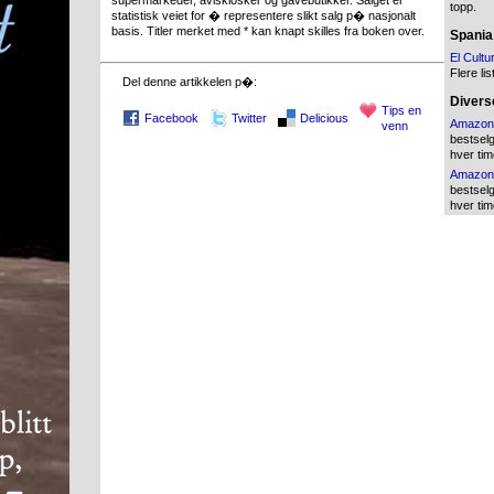
supermarkeder, aviskiosker og gavebutikker. Salget er
topp.
statistisk veiet for � representere slikt salg p� nasjonalt
basis. Titler merket med * kan knapt skilles fra boken over.
Spania
El Cultu
Flere lis
Del denne artikkelen p�:
Diverse
Tips en
Facebook
Twitter
Delicious
Amazon
venn
bestsel
hver tim
Amazon
bestsel
hver tim