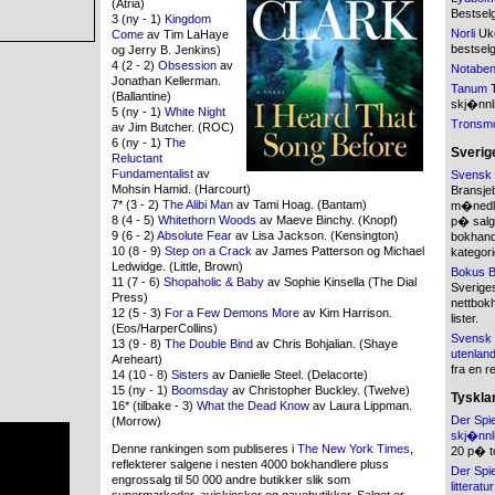
(Atria)
Bestsel
3 (ny - 1)
Kingdom
Norli
Uke
Come
av Tim LaHaye
bestsel
og Jerry B. Jenkins)
4 (2 - 2)
Obsession
av
Notabe
Jonathan Kellerman.
Tanum
T
(Ballantine)
skj�nnli
5 (ny - 1)
White Night
Tronsm
av Jim Butcher. (ROC)
6 (ny - 1)
The
Sverig
Reluctant
Fundamentalist
av
Svensk 
Mohsin Hamid. (Harcourt)
Bransje
7* (3 - 2)
The Alibi Man
av Tami Hoag. (Bantam)
m�nedlig
8 (4 - 5)
Whitethorn Woods
av Maeve Binchy. (Knopf)
p� salg
9 (6 - 2)
Absolute Fear
av Lisa Jackson. (Kensington)
bokhandl
10 (8 - 9)
Step on a Crack
av James Patterson og Michael
kategori
Ledwidge. (Little, Brown)
Bokus B
11 (7 - 6)
Shopaholic & Baby
av Sophie Kinsella (The Dial
Sverige
Press)
nettbokh
12 (5 - 3)
For a Few Demons More
av Kim Harrison.
lister.
(Eos/HarperCollins)
Svensk 
13 (9 - 8)
The Double Bind
av Chris Bohjalian. (Shaye
utenland
Areheart)
fra en r
14 (10 - 8)
Sisters
av Danielle Steel. (Delacorte)
15 (ny - 1)
Boomsday
av Christopher Buckley. (Twelve)
Tyskla
16* (tilbake - 3)
What the Dead Know
av Laura Lippman.
Der Spie
(Morrow)
skj�nnli
Denne rankingen som publiseres i
The New York Times
,
20 p� t
reflekterer salgene i nesten 4000 bokhandlere pluss
Der Spie
engrossalg til 50 000 andre butikker slik som
litteratur