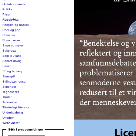
Omtale i utlandet
Politikk
Priser
Reiseb�ker
Religion og mystikk
Rock og pop
Romaner
Romanserier
Sagn og myter
Sakprosa
Salg til utland
Samlet utvalg
Serier
SF og fantasy
Skuespill
Stillingsannonser
Stipender
Tegneserier
Thriller
Tidsskrifter
Tilrettelagt litteratur
Underholdning
Ungdom
Webnyheter
S�k i pressemeldinger