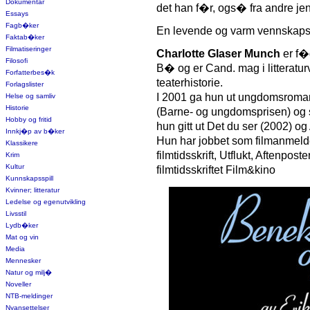
Dokumentar
det han f�r, ogs� fra andre jen
Essays
Fagb�ker
En levende og varm vennskapsski
Faktab�ker
Filmatiseringer
Charlotte Glaser Munch
er f�d
Filosofi
B� og er Cand. mag i litteratur
Forfatterbes�k
teaterhistorie.
Forlagslister
I 2001 ga hun ut ungdomsroman
Helse og samliv
Historie
(Barne- og ungdomsprisen) og so
Hobby og fritid
hun gitt ut Det du ser (2002) 
Innkj�p av b�ker
Hun har jobbet som filmanmelder
Klassikere
filmtidsskrift, Utflukt, Aftenpos
Krim
Kultur
filmtidsskriftet Film&kino
Kunnskapsspill
Kvinner; litteratur
Ledelse og egenutvikling
Livsstil
Lydb�ker
Mat og vin
Media
Mennesker
Natur og milj�
Noveller
NTB-meldinger
Nyansettelser