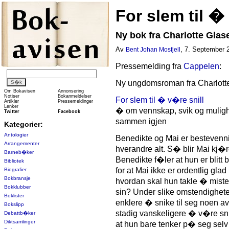
For slem til �
Ny bok fra Charlotte Gla
Av
, 7. September 2
Bent Johan Mosfjell
Pressemelding fra
Cappelen
:
Ny ungdomsroman fra Charlott
Om Bokavisen
Annonsering
Notiser
Bokanmeldelser
For slem til � v�re snill
Artikler
Pressemeldinger
Lenker
� om vennskap, svik og muligh
Twitter
Facebook
sammen igjen
Kategorier:
Antologier
Benedikte og Mai er bestevennin
Arrangementer
hverandre alt. S� blir Mai kj
Barneb�ker
Benedikte f�ler at hun er blitt b
Bibliotek
for at Mai ikke er ordentlig glad
Biografier
Bokbransje
hvordan skal hun takle � mist
Bokklubber
sin? Under slike omstendigheter
Boklister
enklere � snike til seg noen av
Bokslipp
stadig vanskeligere � v�re sni
Debattb�ker
Diktsamlinger
at hun bare tenker p� seg selv .