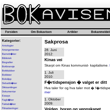
Forsiden
Om Bokavisen
Artikler
Bokanmeldel
Kategorier:
Sakprosa
Antologier
28. Juni
Arrangementer
2012:
Barneb�ker
Bibliotek
Kinas vei
Biografier
Skarpt om Kinas kommunist- kapitalisme.
Bokbransje
Bokklubber
1. Juli
Boklister
2010:
Bokslipp
F�rtidspensjon � valget er ditt
Debattb�ker
Diktsamlinger
Hva taler for og hva taler mot � f�rtids
Dokumentar
mer
Essays
1. Oktober
Fagb�ker
2009:
Faktab�ker
Volden, horen og vennskapet
Filmatiseringer