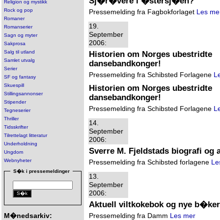
Sj�r�vere i �stersj�en?
Religion og mystikk
Rock og pop
Pressemelding fra Fagbokforlaget
Les me
Romaner
19.
Romanserier
September
Sagn og myter
2006:
Sakprosa
Salg til utland
Historien om Norges ubestridte
Samlet utvalg
dansebandkonger!
Serier
Pressemelding fra Schibsted Forlagene
L
SF og fantasy
Skuespill
Historien om Norges ubestridte
Stillingsannonser
dansebandkonger!
Stipender
Pressemelding fra Schibsted Forlagene
L
Tegneserier
Thriller
14.
Tidsskrifter
September
Tilrettelagt litteratur
2006:
Underholdning
Sverre M. Fjeldstads biografi og 
Ungdom
Webnyheter
Pressemelding fra Schibsted forlagene
Le
S�k i pressemeldinger
13.
September
2006:
Aktuell viltkokebok og nye b�ke
M�nedsarkiv:
Pressemelding fra Damm
Les mer