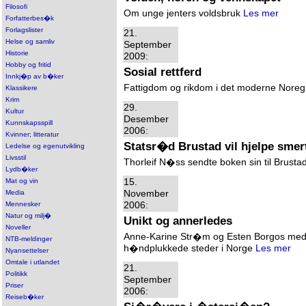
Filosofi
Om unge jenters voldsbruk
Les mer
Forfatterbes�k
Forlagslister
21.
Helse og samliv
September
Historie
2009:
Hobby og fritid
Sosial rettferd
Innkj�p av b�ker
Fattigdom og rikdom i det moderne Nore
Klassikere
Krim
29.
Kultur
Desember
Kunnskapsspill
2006:
Kvinner; litteratur
Statsr�d Brustad vil hjelpe smer
Ledelse og egenutvikling
Livsstil
Thorleif N�ss sendte boken sin til Brusta
Lydb�ker
Mat og vin
15.
Media
November
Mennesker
2006:
Natur og milj�
Unikt og annerledes
Noveller
Anne-Karine Str�m og Esten Borgos me
NTB-meldinger
h�ndplukkede steder i Norge
Les mer
Nyansettelser
Omtale i utlandet
21.
Politikk
September
Priser
2006:
Reiseb�ker