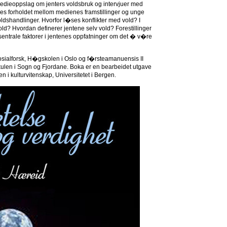
dieoppslag om jenters voldsbruk og intervjuer med
res forholdet mellom medienes framstillinger og unge
oldshandlinger. Hvorfor l�ses konflikter med vold? I
 vold? Hvordan definerer jentene selv vold? Forestillinger
sentrale faktorer i jentenes oppfatninger om det � v�re
Sosialforsk, H�gskolen i Oslo og f�rsteamanuensis II
len i Sogn og Fjordane. Boka er en bearbeidet utgave
en i kulturvitenskap, Universitetet i Bergen.