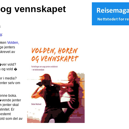
 og vennskapet
1
ag
:
boken
Volden,
ge jenters
skrevet av
t�ver vold?
 og vold �
r i media?
nter selv om
enne boka.
t�vende jenter
n jenter skal
linitet. Er
 bestemt
old som del av