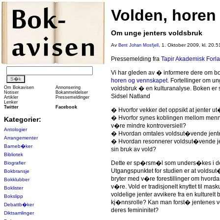
Volden, horen
Om unge jenters voldsbruk
Av
, 1. Oktober 2009, kl. 20.5
Bent Johan Mosfjell
Pressemelding fra
Tapir Akademisk Forl
Vi har gleden av � informere dere om 
horen og vennskapet
. Fortellinger om un
Om Bokavisen
Annonsering
voldsbruk � en kulturanalyse. Boken er 
Notiser
Bokanmeldelser
Sidsel Natland
Artikler
Pressemeldinger
Lenker
Twitter
Facebook
� Hvorfor vekker det oppsikt at jenter u
� Hvorfor synes koblingen mellom menn
Kategorier:
v�re mindre kontroversiell?
Antologier
� Hvordan omtales voldsut�vende jente
Arrangementer
� Hvordan resonnerer voldsut�vende je
Barneb�ker
sin bruk av vold?
Bibliotek
Dette er sp�rsm�l som unders�kes i d
Biografier
Utgangspunktet for studien er at voldsu
Bokbransje
bryter med v�re forestillinger om hvorda
Bokklubber
v�re. Vold er tradisjonelt knyttet til masku
Boklister
voldelige jenter avvikere fra en kulturelt
Bokslipp
kj�nnsrolle? Kan man forst� jentenes v
Debattb�ker
deres femininitet?
Diktsamlinger