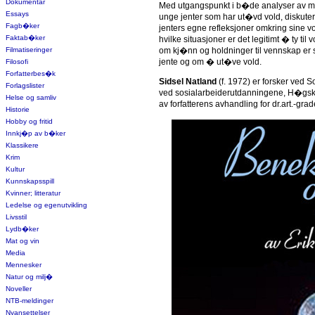
Dokumentar
Med utgangspunkt i b�de analyser av me
Essays
unge jenter som har ut�vd vold, diskute
Fagb�ker
jenters egne refleksjoner omkring sine v
Faktab�ker
hvilke situasjoner er det legitimt � ty til
Filmatiseringer
om kj�nn og holdninger til vennskap er 
jente og om � ut�ve vold.
Filosofi
Forfatterbes�k
Sidsel Natland
(f. 1972) er forsker ved 
Forlagslister
ved sosialarbeiderutdanningene, H�gsku
Helse og samliv
av forfatterens avhandling for dr.art.-grad
Historie
Hobby og fritid
Innkj�p av b�ker
Klassikere
Krim
Kultur
Kunnskapsspill
Kvinner; litteratur
Ledelse og egenutvikling
Livsstil
Lydb�ker
Mat og vin
Media
Mennesker
Natur og milj�
Noveller
NTB-meldinger
Nyansettelser