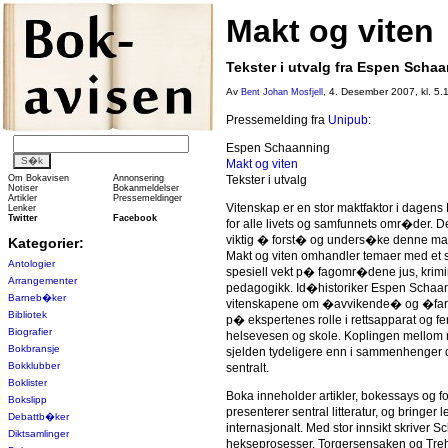
Makt og viten
Tekster i utvalg fra Espen Scha
Av
, 4. Desember 2007, kl. 5.
Bent Johan Mosfjell
Pressemelding fra
Unipub
:
Espen Schaanning
Makt og viten
Om Bokavisen
Annonsering
Tekster i utvalg
Notiser
Bokanmeldelser
Artikler
Pressemeldinger
Vitenskap er en stor maktfaktor i dagen
Lenker
Twitter
Facebook
for alle livets og samfunnets omr�der. 
viktig � forst� og unders�ke denne ma
Kategorier:
Makt og viten omhandler temaer med et s
Antologier
spesiell vekt p� fagomr�dene jus, krimi
Arrangementer
pedagogikk. Id�historiker Espen Schaa
Barneb�ker
vitenskapene om �avvikende� og �far
Bibliotek
p� ekspertenes rolle i rettsapparat og f
Biografier
helsevesen og skole. Koplingen mellom m
Bokbransje
sjelden tydeligere enn i sammenhenge
Bokklubber
sentralt.
Boklister
Boka inneholder artikler, bokessays og f
Bokslipp
presenterer sentral litteratur, og bringer 
Debattb�ker
internasjonalt. Med stor innsikt skrive
Diktsamlinger
hekseprosesser, Torgersensaken og Treh