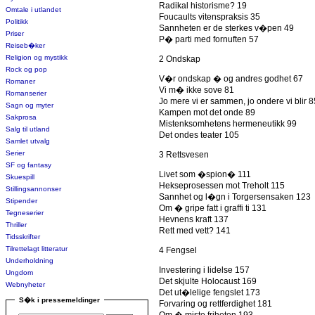
Radikal historisme? 19
Omtale i utlandet
Foucaults vitenspraksis 35
Politikk
Sannheten er de sterkes v�pen 49
Priser
P� parti med fornuften 57
Reiseb�ker
Religion og mystikk
2 Ondskap
Rock og pop
V�r ondskap � og andres godhet 67
Romaner
Vi m� ikke sove 81
Romanserier
Jo mere vi er sammen, jo ondere vi blir 8
Sagn og myter
Kampen mot det onde 89
Sakprosa
Mistenksomhetens hermeneutikk 99
Salg til utland
Det ondes teater 105
Samlet utvalg
Serier
3 Rettsvesen
SF og fantasy
Livet som �spion� 111
Skuespill
Hekseprosessen mot Treholt 115
Stillingsannonser
Sannhet og l�gn i Torgersensaken 123
Stipender
Om � gripe fatt i graffi ti 131
Tegneserier
Hevnens kraft 137
Thriller
Rett med vett? 141
Tidsskrifter
Tilrettelagt litteratur
4 Fengsel
Underholdning
Investering i lidelse 157
Ungdom
Det skjulte Holocaust 169
Webnyheter
Det ut�lelige fengslet 173
S�k i pressemeldinger
Forvaring og rettferdighet 181