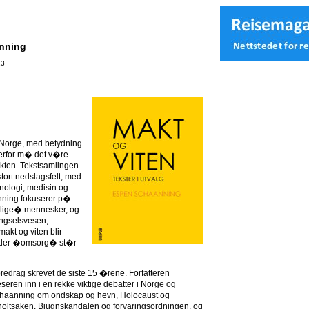
anning
13
s Norge, med betydning
Derfor m� det v�re
kten. Tekstsamlingen
tort nedslagsfelt, med
nologi, medisin og
nning fokuserer p�
lige� mennesker, og
engselsvesen,
akt og viten blir
r der �omsorg� st�r
oredrag skrevet de siste 15 �rene. Forfatteren
leseren inn i en rekke viktige debatter i Norge og
r Schaanning om ondskap og hevn, Holocaust og
oltsaken, Bjugnskandalen og forvaringsordningen, og