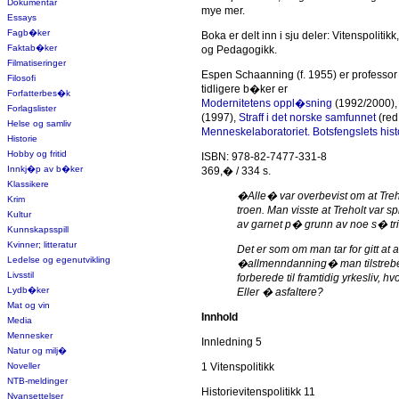
Dokumentar
mye mer.
Essays
Fagb�ker
Boka er delt inn i sju deler: Vitenspoliti
Faktab�ker
og Pedagogikk.
Filmatiseringer
Espen Schaanning (f. 1955) er professor i
Filosofi
tidligere b�ker er
Forfatterbes�k
Modernitetens oppl�sning
(1992/2000)
Forlagslister
(1997),
Straff i det norske samfunnet
(red
Helse og samliv
Menneskelaboratoriet. Botsfengslets hist
Historie
Hobby og fritid
ISBN: 978-82-7477-331-8
Innkj�p av b�ker
369,� / 334 s.
Klassikere
�Alle� var overbevist om at Treho
Krim
troen. Man visste at Treholt var s
Kultur
av garnet p� grunn av noe s� tr
Kunnskapsspill
Kvinner; litteratur
Det er som om man tar for gitt at a
Ledelse og egenutvikling
�allmenndanning� man tilstreber
Livsstil
forberede til framtidig yrkesliv, 
Lydb�ker
Eller � asfaltere?
Mat og vin
Innhold
Media
Mennesker
Innledning 5
Natur og milj�
Noveller
1 Vitenspolitikk
NTB-meldinger
Historievitenspolitikk 11
Nyansettelser