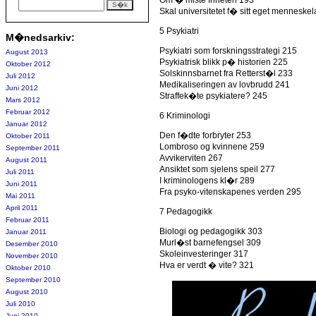
Om � miste friheten 193
Skal universitetet f� sitt eget menneske
5 Psykiatri
M�nedsarkiv:
Psykiatri som forskningsstrategi 215
August 2013
Psykiatrisk blikk p� historien 225
Oktober 2012
Solskinnsbarnet fra Retterst�l 233
Juli 2012
Medikaliseringen av lovbrudd 241
Juni 2012
Straffek�te psykiatere? 245
Mars 2012
Februar 2012
6 Kriminologi
Januar 2012
Den f�dte forbryter 253
Oktober 2011
Lombroso og kvinnene 259
September 2011
Avvikerviten 267
August 2011
Ansiktet som sjelens speil 277
Juli 2011
I kriminologens kl�r 289
Juni 2011
Fra psyko-vitenskapenes verden 295
Mai 2011
April 2011
7 Pedagogikk
Februar 2011
Biologi og pedagogikk 303
Januar 2011
Murl�st barnefengsel 309
Desember 2010
Skoleinvesteringer 317
November 2010
Hva er verdt � vite? 321
Oktober 2010
September 2010
August 2010
Juli 2010
Juni 2010