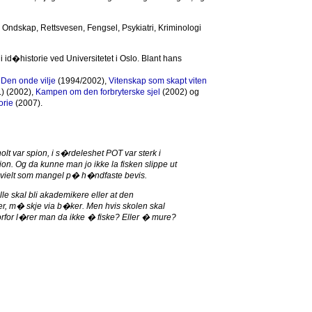
kk, Ondskap, Rettsvesen, Fengsel, Psykiatri, Kriminologi
 id�historie ved Universitetet i Oslo. Blant hans
,
Den onde vilje
(1994/2002),
Vitenskap som skapt viten
.) (2002),
Kampen om den forbryterske sjel
(2002) og
orie
(2007).
lt var spion, i s�rdeleshet POT var sterk i
pion. Og da kunne man jo ikke la fisken slippe ut
ivielt som mangel p� h�ndfaste bevis.
lle skal bli akademikere eller at den
, m� skje via b�ker. Men hvis skolen skal
hvorfor l�rer man da ikke � fiske? Eller � mure?