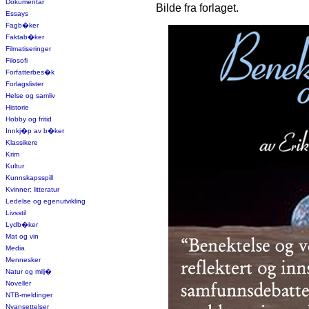
Dokumentar
Bilde fra forlaget.
Essays
Fagb�ker
Faktab�ker
Filmatiseringer
Filosofi
Forfatterbes�k
Forlagslister
Helse og samliv
Historie
Hobby og fritid
Innkj�p av b�ker
Klassikere
Krim
Kultur
Kunnskapsspill
Kvinner; litteratur
Ledelse og egenutvikling
Livsstil
Lydb�ker
Mat og vin
Media
Mennesker
Natur og milj�
Noveller
NTB-meldinger
Nyansettelser