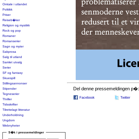
Omtale i utlandet
Politikk
Priser
Reiseb�ker
Religion og mystikk
Rock og pop
Romaner
Romanserier
Sagn og myter
Sakprosa
Salg til utland
Samlet utvalg
Serier
SF og fantasy
Skuespill
Stillingsannonser
Del denne pressemeldingen p�
Stipender
Tegneserier
Facebook
Twitter
Thriller
Tidsskrifter
Tilrettelagt litteratur
Underholdning
Ungdom
Webnyheter
S�k i pressemeldinger