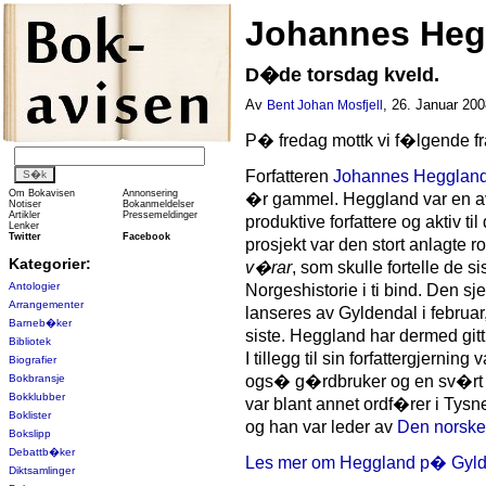
Johannes Heg
D�de torsdag kveld.
Av
, 26. Januar 200
Bent Johan Mosfjell
P� fredag mottk vi f�lgende f
Forfatteren
Johannes Hegglan
Om Bokavisen
Annonsering
�r gammel. Heggland var en av 
Notiser
Bokanmeldelser
Artikler
Pressemeldinger
produktive forfattere og aktiv til
Lenker
Twitter
Facebook
prosjekt var den stort anlagte
Kategorier:
v�rar
, som skulle fortelle de s
Antologier
Norgeshistorie i ti bind. Den sje
Arrangementer
lanseres av Gyldendal i februar
Barneb�ker
siste. Heggland har dermed gitt
Bibliotek
I tillegg til sin forfattergjerni
Biografier
Bokbransje
ogs� g�rdbruker og en sv�rt e
Bokklubber
var blant annet ordf�rer i Tysn
Boklister
og han var leder av
Den norske 
Bokslipp
Debattb�ker
Les mer om Heggland p� Gyld
Diktsamlinger