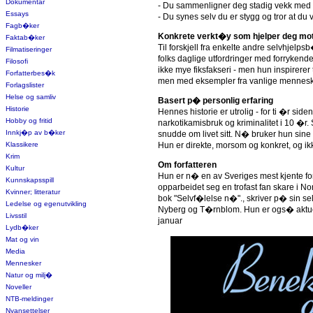
Dokumentar
- Du sammenligner deg stadig vekk med a
Essays
- Du synes selv du er stygg og tror at du
Fagb�ker
Konkrete verkt�y som hjelper deg mo
Faktab�ker
Til forskjell fra enkelte andre selvhjel
Filmatiseringer
folks daglige utfordringer med forrykende
Filosofi
ikke mye fiksfakseri - men hun inspirerer til
Forfatterbes�k
men med eksempler fra vanlige menneske
Forlagslister
Helse og samliv
Basert p� personlig erfaring
Historie
Hennes historie er utrolig - for ti �r 
Hobby og fritid
narkotikamisbruk og kriminalitet i 10 �r
Innkj�p av b�ker
snudde om livet sitt. N� bruker hun sine 
Klassikere
Hun er direkte, morsom og konkret, og ikk
Krim
Om forfatteren
Kultur
Hun er n� en av Sveriges mest kjente for
Kunnskapsspill
opparbeidet seg en trofast fan skare i N
Kvinner; litteratur
bok "Selvf�lelse n�"., skriver p� sin se
Ledelse og egenutvikling
Nyberg og T�rnblom. Hun er ogs� aktuell
Livsstil
januar
Lydb�ker
Mat og vin
Media
Mennesker
Natur og milj�
Noveller
NTB-meldinger
Nyansettelser