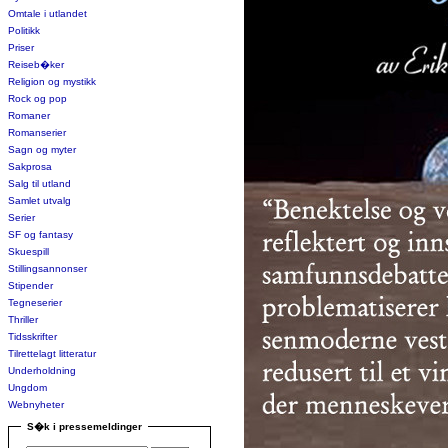
Omtale i utlandet
Politikk
Priser
Reiseb�ker
Religion og mystikk
Rock og pop
Romaner
Romanserier
Sagn og myter
Sakprosa
Salg til utland
Samlet utvalg
Serier
SF og fantasy
Skuespill
Stillingsannonser
Stipender
Tegneserier
Thriller
Tidsskrifter
Tilrettelagt litteratur
Underholdning
Ungdom
Webnyheter
S�k i pressemeldinger