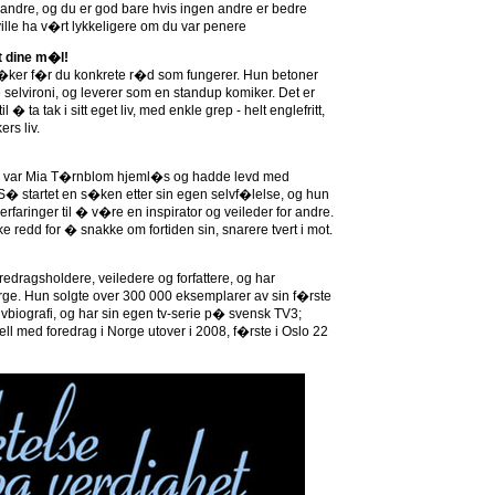
ndre, og du er god bare hvis ingen andre er bedre
 ville ha v�rt lykkeligere om du var penere
t dine m�l!
psb�ker f�r du konkrete r�d som fungerer. Hun betoner
 selvironi, og leverer som en standup komiker. Det er
 � ta tak i sitt eget liv, med enkle grep - helt englefritt,
rs liv.
siden var Mia T�rnblom hjeml�s og hadde levd med
. S� startet en s�ken etter sin egen selvf�lelse, og hun
erfaringer til � v�re en inspirator og veileder for andre.
e redd for � snakke om fortiden sin, snarere tvert i mot.
edragsholdere, veiledere og forfattere, og har
orge. Hun solgte over 300 000 eksemplarer av sin f�rste
lvbiografi, og har sin egen tv-serie p� svensk TV3;
 med foredrag i Norge utover i 2008, f�rste i Oslo 22