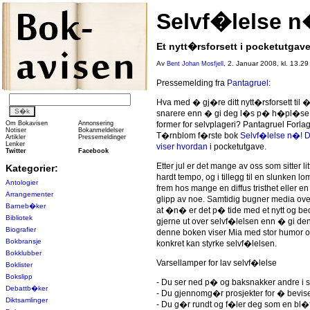
Selvf�lelse n
Et nytt�rsforsett i pocketutgave
Av
, 2. Januar 2008, kl. 13.29
Bent Johan Mosfjell
Pressemelding fra
Pantagruel
:
Hva med � gj�re ditt nytt�rsforsett til 
snarere enn � gi deg l�s p� h�pl�se d
Om Bokavisen
Annonsering
former for selvplageri? Pantagruel Forla
Notiser
Bokanmeldelser
T�rnblom f�rste bok
Selvf�lelse n�! D
Artikler
Pressemeldinger
Lenker
viser hvordan
i pocketutgave.
Twitter
Facebook
Etter jul er det mange av oss som sitter li
Kategorier:
hardt tempo, og i tillegg til en slunken 
Antologier
frem hos mange en diffus tristhet eller e
Arrangementer
glipp av noe. Samtidig bugner media o
Barneb�ker
at �n� er det p� tide med et nytt og be
Bibliotek
gjerne ut over selvf�lelsen enn � gi den e
Biografier
denne boken viser Mia med stor humor o
Bokbransje
konkret kan styrke selvf�lelsen.
Bokklubber
Varsellamper for lav selvf�lelse
Boklister
Bokslipp
- Du ser ned p� og baksnakker andre i s
Debattb�ker
- Du gjennomg�r prosjekter for � bevise 
Diktsamlinger
- Du g�r rundt og f�ler deg som en bl�ff 