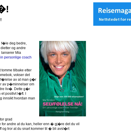
�!
!
� f�le deg bedre,
ietter og andre
g lanserer Mia
in personlige coach
tt tomme tilbake etter
lommebok, vokser det
n f�lelse av at man g�r
ver av p�minnelser om
dre liv�. Dette g�r
t positivt l�ft. I
g innsikt hvordan man
tor grad
for andre at du kan, heller enn � gj�re det du vil
og tror at du snart kommer til � bli avsl�rt