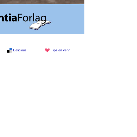
Delicious
Tips en venn