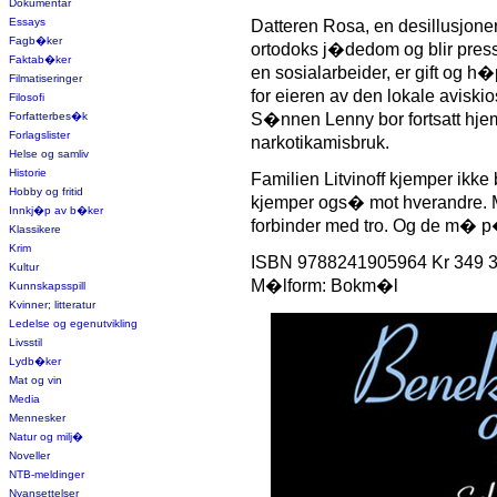
Dokumentar
Essays
Datteren Rosa, en desillusjoner
Fagb�ker
ortodoks j�dedom og blir press
Faktab�ker
en sosialarbeider, er gift og h
Filmatiseringer
for eieren av den lokale avisk
Filosofi
Forfatterbes�k
S�nnen Lenny bor fortsatt hje
Forlagslister
narkotikamisbruk.
Helse og samliv
Historie
Familien Litvinoff kjemper ikk
Hobby og fritid
kjemper ogs� mot hverandre. M
Innkj�p av b�ker
forbinder med tro. Og de m� p� n
Klassikere
Krim
ISBN 9788241905964 Kr 349 3
Kultur
M�lform: Bokm�l
Kunnskapsspill
Kvinner; litteratur
Ledelse og egenutvikling
Livsstil
Lydb�ker
Mat og vin
Media
Mennesker
Natur og milj�
Noveller
NTB-meldinger
Nyansettelser