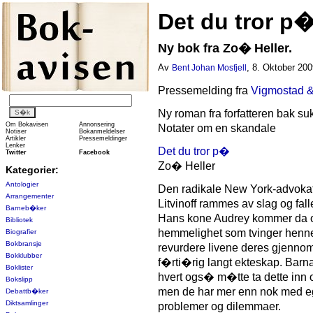
Det du tror p
Ny bok fra Zo� Heller.
Av
, 8. Oktober 200
Bent Johan Mosfjell
Pressemelding fra
Vigmostad 
Ny roman fra forfatteren bak s
Om Bokavisen
Annonsering
Notater om en skandale
Notiser
Bokanmeldelser
Artikler
Pressemeldinger
Lenker
Det du tror p�
Twitter
Facebook
Zo� Heller
Kategorier:
Antologier
Den radikale New York-advoka
Arrangementer
Litvinoff rammes av slag og fall
Barneb�ker
Hans kone Audrey kommer da 
Bibliotek
hemmelighet som tvinger henne
Biografier
Bokbransje
revurdere livene deres gjennom
Bokklubber
f�rti�rig langt ekteskap. Barna 
Boklister
hvert ogs� m�tte ta dette inn 
Bokslipp
men de har mer enn nok med 
Debattb�ker
Diktsamlinger
problemer og dilemmaer.