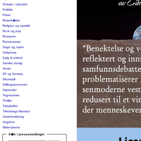
Omtale i utlandet
Politikk
Priser
Reiseb�ker
Religion og mystikk
Rock og pop
Romaner
Romanserier
Sagn og myter
Sakprosa
Salg til utland
Samlet utvalg
Serier
SF og fantasy
Skuespill
Stillingsannonser
Stipender
Tegneserier
Thriller
Tidsskrifter
Tilrettelagt litteratur
Underholdning
Ungdom
Webnyheter
S�k i pressemeldinger