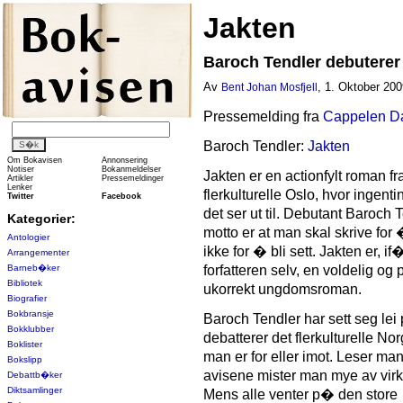
Jakten
Baroch Tendler debuterer
Av
, 1. Oktober 200
Bent Johan Mosfjell
Pressemelding fra
Cappelen 
Baroch Tendler:
Jakten
Om Bokavisen
Annonsering
Notiser
Bokanmeldelser
Jakten er en actionfylt roman fr
Artikler
Pressemeldinger
Lenker
flerkulturelle Oslo, hvor ingenti
Twitter
Facebook
det ser ut til. Debutant Baroch 
Kategorier:
motto er at man skal skrive for 
Antologier
ikke for � bli sett. Jakten er, if
Arrangementer
Barneb�ker
forfatteren selv, en voldelig og p
Bibliotek
ukorrekt ungdomsroman.
Biografier
Bokbransje
Baroch Tendler har sett seg le
Bokklubber
debatterer det flerkulturelle N
Boklister
man er for eller imot. Leser ma
Bokslipp
avisene mister man mye av virk
Debattb�ker
Diktsamlinger
Mens alle venter p� den store