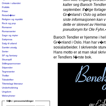
Omtale i utlandet
kaller seg Baroch Tendler
Politikk
september. If�lge forla
Priser
Gr�nland i Oslo og arbei
Reiseb�ker
siste informasjonen kan 
Religion og mystikk
Rock og pop
dette er skrevet av Herman
Romaner
pseudonym for Ole Fyhn.
Romanserier
Sagn og myter
Baroch Tendler er hjemme i hel
Sakprosa
Gr�nland i Oslo. Han har v�rt
Salg til utland
sosialarbeider. I skrivende stu
Samlet utvalg
Serier
Hans motto er at man skal skrive
SF og fantasy
er Tendlers f�rste bok.
Skuespill
Stillingsannonser
Stipender
Tegneserier
Thriller
Tidsskrifter
Tilrettelagt litteratur
Underholdning
Ungdom
Webnyheter
S�k i pressemeldinger