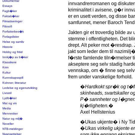
Dokumentar
innvandrerromanen og diskuter
Essays
kriminalitet i avisene, g�r inn
Fagb�ker
er en usett verden, og disse bar
Faktab�ker
Filmatiseringer
samfunnet, mener Baroch Tendl
Filosofi
Forfatterbes�k
Jakten gir et troverdig bilde 
Forlagslister
stemme i offentligheten. Det bli
Helse og samliv
drept. Alt peker mot �resdrap.
Historie
jakt som leder dem til nazimil
Hobby og fritid
f�rste famlende tiln�rmelser ti
Innkj�p av b�ker
Klassikere
akseptere seg selv stadig hard
Krim
vennskap, om � finne seg selv
Kultur
frem under vanskelige forhold.
Kunnskapsspill
Kvinner; litteratur
�
Hardkokt spr�k og t�ft
Ledelse og egenutvikling
skinheads, svartskaller 
Livsstil
Lydb�ker
P� sannheter og l�gner.
Mat og vin
kj�rligheten.
�
Media
Axel Hellstenius
Mennesker
Natur og milj�
�Ukas ukjente� i Ny Tid
Noveller
�
Ukas virkelig ukjente er
NTB-meldinger
som ikke engang eksister
Nyansettelser