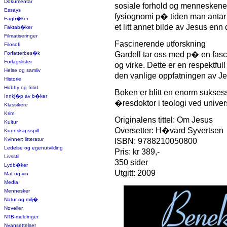
Dokumentar
sosiale forhold og mennesken
Essays
fysiognomi p� tiden man antar 
Fagb�ker
et litt annet bilde av Jesus enn 
Faktab�ker
Filmatiseringer
Fascinerende utforskning
Filosofi
Forfatterbes�k
Gardell tar oss med p� en fasci
Forlagslister
og virke. Dette er en respektfull
Helse og samliv
den vanlige oppfatningen av Je
Historie
Hobby og fritid
Boken er blitt en enorm suksess 
Innkj�p av b�ker
�resdoktor i teologi ved univers
Klassikere
Krim
Originalens tittel: Om Jesus
Kultur
Oversetter: H�vard Syvertsen
Kunnskapsspill
Kvinner; litteratur
ISBN: 9788210050800
Ledelse og egenutvikling
Pris: kr 389,-
Livsstil
350 sider
Lydb�ker
Utgitt: 2009
Mat og vin
Media
Mennesker
Natur og milj�
Noveller
NTB-meldinger
Nyansettelser