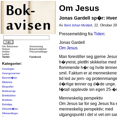
Om Jesus
Jonas Gardell sp�r: Hve
Av
, 22. Oktober 20
Bent Johan Mosfjell
Pressemelding fra
Tiden
:
Jonas Gardell
Om Bokavisen
Annonsering
Om Jesus
Notiser
Bokanmeldelser
Artikler
Pressemeldinger
Lenker
Man forestiller seg gjerne Jes
Twitter
Facebook
h�yreist, plettfri skikkelse med 
Kategorier:
flommende h�r og hvite tenner 
Antologier
smil. Faktum er at mennesken
Arrangementer
Barneb�ker
tid led av jern- og proteinmang
Bibliotek
d�rlige tenner og d�de unge.
Biografier
f�tall opplevde sin egen 25-�
Bokbransje
Bokklubber
Menneskelig perspektiv
Boklister
Om Jesus tar for seg Jesus fra 
Bokslipp
menneskelig perspektiv; med
Debattb�ker
Diktsamlinger
utgangspunkt i det vi vet om s