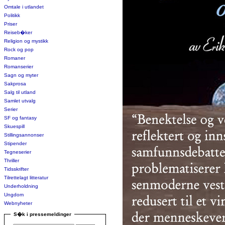
Omtale i utlandet
Politikk
Priser
Reiseb�ker
Religion og mystikk
Rock og pop
Romaner
Romanserier
Sagn og myter
Sakprosa
Salg til utland
Samlet utvalg
Serier
SF og fantasy
Skuespill
Stillingsannonser
Stipender
Tegneserier
Thriller
Tidsskrifter
Tilrettelagt litteratur
Underholdning
Ungdom
Webnyheter
S�k i pressemeldinger