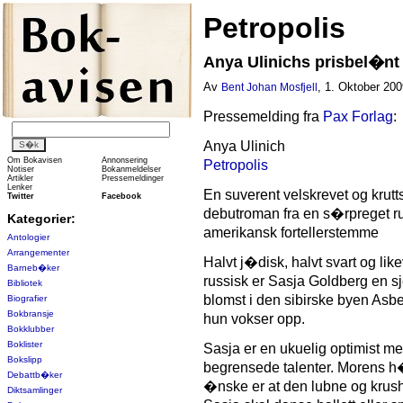
Petropolis
Anya Ulinichs prisbel�n
Av
, 1. Oktober 200
Bent Johan Mosfjell
Pressemelding fra
Pax Forlag
:
Anya Ulinich
Om Bokavisen
Annonsering
Petropolis
Notiser
Bokanmeldelser
Artikler
Pressemeldinger
Lenker
En suverent velskrevet og krutt
Twitter
Facebook
debutroman fra en s�rpreget ru
Kategorier:
amerikansk fortellerstemme
Antologier
Arrangementer
Halvt j�disk, halvt svart og like
Barneb�ker
russisk er Sasja Goldberg en s
Bibliotek
blomst i den sibirske byen Asbe
Biografier
Bokbransje
hun vokser opp.
Bokklubber
Boklister
Sasja er en ukuelig optimist m
Bokslipp
begrensede talenter. Morens 
Debattb�ker
�nske er at den lubne og kru
Diktsamlinger