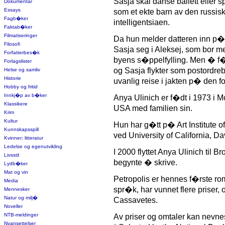
Sasja skal danse ballett eller s
Dokumentar
Essays
som et ekte barn av den russis
Fagb�ker
intelligentsiaen.
Faktab�ker
Filmatiseringer
Da hun melder datteren inn p�
Filosofi
Sasja seg i Aleksej, som bor me
Forfatterbes�k
byens s�ppelfylling. Men � f�lg
Forlagslister
og Sasja flykter som postordreb
Helse og samliv
Historie
uvanlig reise i jakten p� den f
Hobby og fritid
Innkj�p av b�ker
Anya Ulinich er f�dt i 1973 i 
Klassikere
USA med familien sin.
Krim
Kultur
Hun har g�tt p� Art Institute of
Kunnskapsspill
ved University of California, Da
Kvinner; litteratur
Ledelse og egenutvikling
I 2000 flyttet Anya Ulinich til 
Livsstil
begynte � skrive.
Lydb�ker
Mat og vin
Petropolis er hennes f�rste rom
Media
spr�k, har vunnet flere priser, o
Mennesker
Natur og milj�
Cassavetes.
Noveller
NTB-meldinger
Av priser og omtaler kan nevne
Nyansettelser