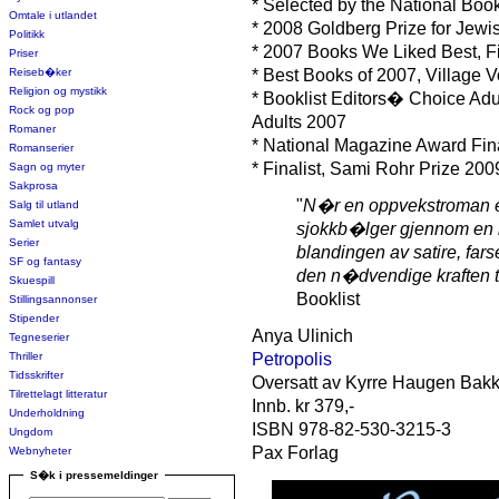
* Selected by the National Bo
Omtale i utlandet
* 2008 Goldberg Prize for Jewi
Politikk
* 2007 Books We Liked Best, Fi
Priser
Reiseb�ker
* Best Books of 2007, Village V
Religion og mystikk
* Booklist Editors� Choice Adul
Rock og pop
Adults 2007
Romaner
* National Magazine Award Fin
Romanserier
* Finalist, Sami Rohr Prize 200
Sagn og myter
Sakprosa
"
N�r en oppvekstroman er
Salg til utland
Samlet utvalg
sjokkb�lger gjennom en i
Serier
blandingen av satire, far
SF og fantasy
den n�dvendige kraften t
Skuespill
Booklist
Stillingsannonser
Stipender
Anya Ulinich
Tegneserier
Thriller
Petropolis
Tidsskrifter
Oversatt av Kyrre Haugen Bak
Tilrettelagt litteratur
Innb. kr 379,-
Underholdning
ISBN 978-82-530-3215-3
Ungdom
Pax Forlag
Webnyheter
S�k i pressemeldinger