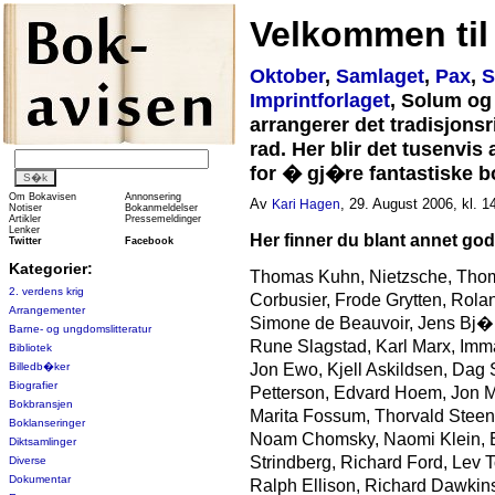
Velkommen til
Oktober
,
Samlaget
,
Pax
,
S
Imprintforlaget
, Solum o
arrangerer det tradisjons
rad. Her blir det tusenvis
for � gj�re fantastiske 
Om Bokavisen
Annonsering
Av
, 29. August 2006, kl. 1
Kari Hagen
Notiser
Bokanmeldelser
Artikler
Pressemeldinger
Lenker
Her finner du blant annet god
Twitter
Facebook
Kategorier:
Thomas Kuhn, Nietzsche, Thom
2. verdens krig
Corbusier, Frode Grytten, Rola
Arrangementer
Simone de Beauvoir, Jens Bj�r
Barne- og ungdomslitteratur
Rune Slagstad, Karl Marx, Imma
Bibliotek
Billedb�ker
Jon Ewo, Kjell Askildsen, Dag 
Biografier
Petterson, Edvard Hoem, Jon M
Bokbransjen
Marita Fossum, Thorvald Stee
Boklanseringer
Noam Chomsky, Naomi Klein, E
Diktsamlinger
Strindberg, Richard Ford, Lev 
Diverse
Dokumentar
Ralph Ellison, Richard Dawkins