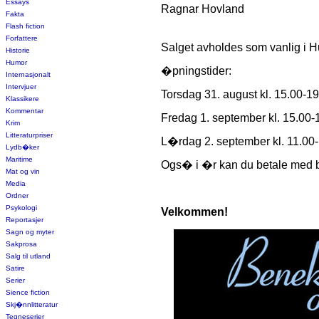
Essays
Ragnar Hovland
Fakta
Flash fiction
Forfattere
Salget avholdes som vanlig i Hui
Historie
Humor
�pningstider:
Internasjonalt
Intervjuer
Torsdag 31. august kl. 15.00-1
Klassikere
Kommentar
Fredag 1. september kl. 15.00-
Krim
Litteraturpriser
L�rdag 2. september kl. 11.00
Lydb�ker
Maritime
Ogs� i �r kan du betale med b
Mat og vin
Media
Ordner
Psykologi
Velkommen!
Reportasjer
Sagn og myter
Sakprosa
Salg til utland
Satire
Serier
Sience fiction
Skj�nnlitteratur
Tegneserier