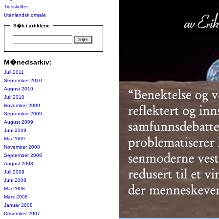
Tidsskrifter
Utenlandsk omtale
S�k i artiklene
M�nedsarkiv:
Juli 2011
September 2010
August 2010
Juli 2010
November 2009
September 2009
August 2009
Juni 2009
Mai 2009
November 2008
September 2008
August 2008
Juli 2008
Juni 2008
Mai 2008
Mars 2008
Januar 2008
Desember 2007