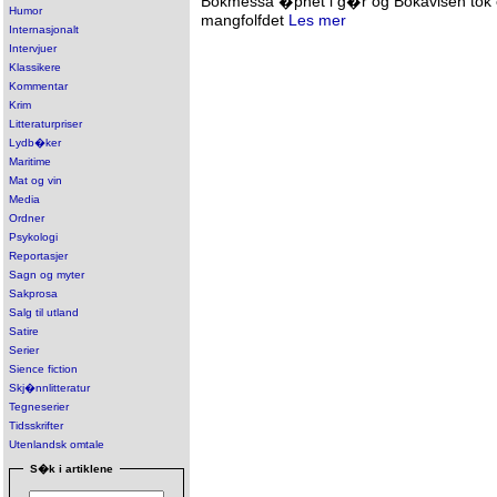
Bokmessa �pnet i g�r og Bokavisen tok en
Humor
mangfolfdet
Les mer
Internasjonalt
Intervjuer
Klassikere
Kommentar
Krim
Litteraturpriser
Lydb�ker
Maritime
Mat og vin
Media
Ordner
Psykologi
Reportasjer
Sagn og myter
Sakprosa
Salg til utland
Satire
Serier
Sience fiction
Skj�nnlitteratur
Tegneserier
Tidsskrifter
Utenlandsk omtale
S�k i artiklene