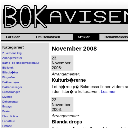
Forsiden
Om Bokavisen
Artikler
Bokanmeldels
Kategorier:
November 2008
2. verdens krig
23.
Arrangementer
November
Barne- og ungdomslitteratur
2008:
Bibliotek
Billedb�ker
Arrangementer:
Biografier
Kulturb�rerne
Bokbransjen
I et hj�rne p� Bokmessa finner vi dem som
Boklanseringer
i den litter�re kulturarven.
Les mer
Diktsamlinger
Diverse
22.
Dokumentar
November
Essays
2008:
Fakta
Arrangementer:
Flash fiction
Blanda drops
Forfattere
Historie