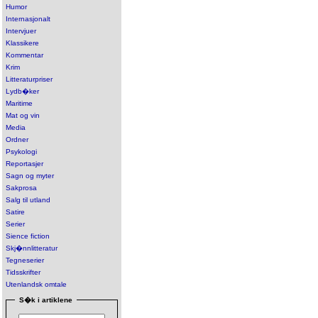
Humor
Internasjonalt
Intervjuer
Klassikere
Kommentar
Krim
Litteraturpriser
Lydb�ker
Maritime
Mat og vin
Media
Ordner
Psykologi
Reportasjer
Sagn og myter
Sakprosa
Salg til utland
Satire
Serier
Sience fiction
Skj�nnlitteratur
Tegneserier
Tidsskrifter
Utenlandsk omtale
S�k i artiklene