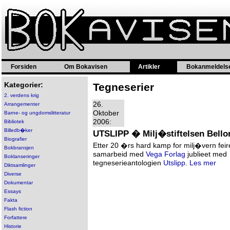
Forsiden
Om Bokavisen
Artikler
Bokanmeldels
Kategorier:
Tegneserier
2. verdens krig
26.
Arrangementer
Oktober
Barne- og ungdomslitteratur
2006:
Bibliotek
Billedb�ker
UTSLIPP � Milj�stiftelsen Bello
Biografier
Etter 20 �rs hard kamp for milj�vern fei
Bokbransjen
samarbeid med
Vega Forlag
jublieet med
Boklanseringer
tegneserieantologien
Utslipp
.
Les mer
Diktsamlinger
Diverse
Dokumentar
Essays
Fakta
Flash fiction
Forfattere
Historie