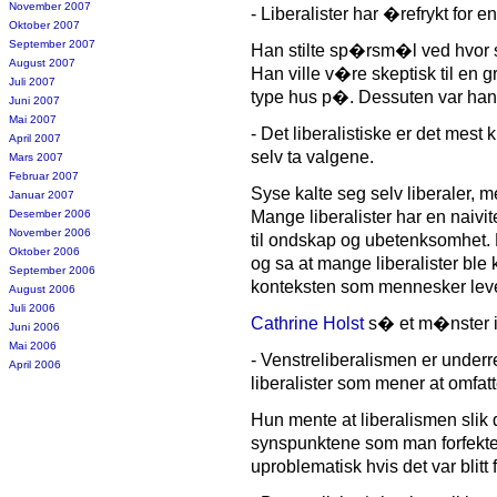
November 2007
- Liberalister har �refrykt for 
Oktober 2007
September 2007
Han stilte sp�rsm�l ved hvor s
August 2007
Han ville v�re skeptisk til e
Juli 2007
type hus p�. Dessuten var han
Juni 2007
Mai 2007
- Det liberalistiske er det mes
April 2007
selv ta valgene.
Mars 2007
Februar 2007
Syse kalte seg selv liberaler, me
Januar 2007
Desember 2006
Mange liberalister har en naivit
November 2006
til ondskap og ubetenksomhet. 
Oktober 2006
og sa at mange liberalister ble 
September 2006
konteksten som mennesker leve
August 2006
Juli 2006
Cathrine Holst
s� et m�nster i 
Juni 2006
Mai 2006
- Venstreliberalismen er underr
April 2006
liberalister som mener at omfa
Hun mente at liberalismen slik 
synspunktene som man forfekter 
uproblematisk hvis det var blitt 