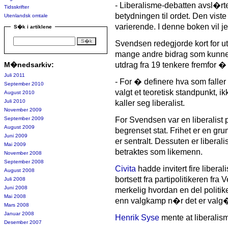
- Liberalisme-debatten avsl�r
Tidsskrifter
betydningen til ordet. Den vis
Utenlandsk omtale
varierende. I denne boken vil jeg
S�k i artiklene
Svendsen redegjorde kort for ut
mange andre bidrag som kunne bl
M�nedsarkiv:
utdrag fra 19 tenkere fremfor � 
Juli 2011
- For � definere hva som faller 
September 2010
valgt et teoretisk standpunkt, i
August 2010
Juli 2010
kaller seg liberalist.
November 2009
September 2009
For Svendsen var en liberalist
August 2009
begrenset stat. Frihet er en g
Juni 2009
er sentralt. Dessuten er liberal
Mai 2009
betraktes som likemenn.
November 2008
September 2008
Civita
hadde invitert fire libera
August 2008
bortsett fra partipolitikeren fr
Juli 2008
Juni 2008
merkelig hvordan en del politik
Mai 2008
enn valgkamp n�r det er valg�
Mars 2008
Januar 2008
Henrik Syse
mente at liberalis
Desember 2007