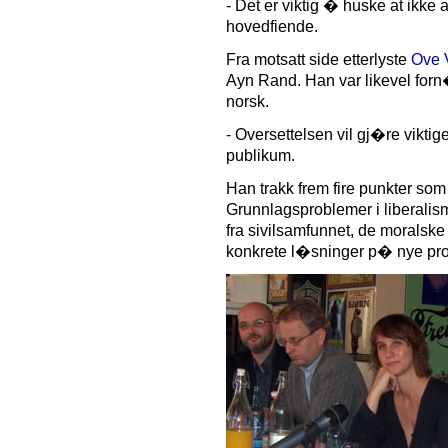
- Det er viktig � huske at ikke a
hovedfiende.
Fra motsatt side etterlyste
Ove 
Ayn Rand. Han var likevel for
norsk.
- Oversettelsen vil gj�re viktige
publikum.
Han trakk frem fire punkter som
Grunnlagsproblemer i liberalis
fra sivilsamfunnet, de moralske 
konkrete l�sninger p� nye prob