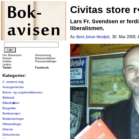
Civitas store 
Lars Fr. Svendsen er ferd
liberalismen.
Av
, 30. Mai 2009, 
Bent Johan Mosfjell
Om Bokavisen
Annonsering
Notiser
Bokanmeldelser
Artikler
Pressemeldinger
Lenker
Twitter
Facebook
Kategorier:
2. verdens krig
Arrangementer
Barne- og ungdomslitteratur
Bibliotek
Billedb�ker
Biografier
Bokbransjen
Boklanseringer
Diktsamlinger
Diverse
Dokumentar