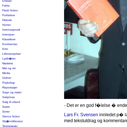
Essays
Fakta
Flash fiction
Forfattere
Historie
Humor
Internasjonalt
Intervjuer
Klassikere
Kommentar
Krim
Litteraturpriser
Lydb�ker
Maritime
Mat og vin
Media
Ordner
Psykologi
Reportasjer
Sagn og myter
Sakprosa
Salg til utland
- Det er en god f�lelse � ende
Satire
Serier
Lars Fr. Svensen
innledet p� l
Sience fiction
med tekstutdrag og kommentare
Skj�nnlitteratur
Tegneserier