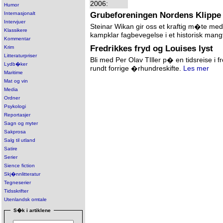
2006:
Humor
Grubeforeningen Nordens Klippe
Internasjonalt
Intervjuer
Steinar Wikan gir oss et kraftig m�te med
Klassikere
kampklar fagbevegelse i et historisk mang
Kommentar
Fredrikkes fryd og Louises lyst
Krim
Litteraturpriser
Bli med Per Olav TIller p� en tidsreise i fr
Lydb�ker
rundt forrige �rhundreskifte.
Les mer
Maritime
Mat og vin
Media
Ordner
Psykologi
Reportasjer
Sagn og myter
Sakprosa
Salg til utland
Satire
Serier
Sience fiction
Skj�nnlitteratur
Tegneserier
Tidsskrifter
Utenlandsk omtale
S�k i artiklene