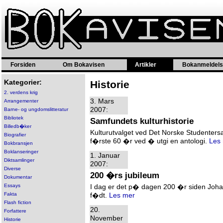
Forsiden
Om Bokavisen
Artikler
Bokanmeldels
Kategorier:
Historie
2. verdens krig
3. Mars
Arrangementer
2007:
Barne- og ungdomslitteratur
Bibliotek
Samfundets kulturhistorie
Billedb�ker
Kulturutvalget ved Det Norske Studentersa
Biografier
f�rste 60 �r ved � utgi en antologi.
Les
Bokbransjen
Boklanseringer
1. Januar
Diktsamlinger
2007:
Diverse
200 �rs jubileum
Dokumentar
Essays
I dag er det p� dagen 200 �r siden Johan
Fakta
f�dt.
Les mer
Flash fiction
20.
Forfattere
November
Historie