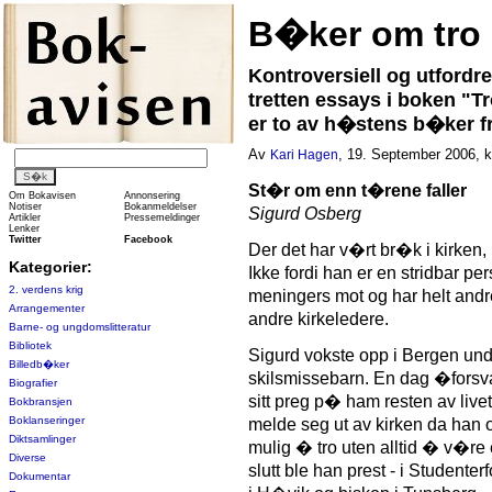
B�ker om tro
Kontroversiell og utford
tretten essays i boken "Tr
er to av h�stens b�ker f
Av
, 19. September 2006, k
Kari Hagen
St�r om enn t�rene faller
Om Bokavisen
Annonsering
Notiser
Bokanmeldelser
Sigurd Osberg
Artikler
Pressemeldinger
Lenker
Twitter
Facebook
Der det har v�rt br�k i kirken,
Kategorier:
Ikke fordi han er en stridbar pe
2. verdens krig
meningers mot og har helt andre
Arrangementer
andre kirkeledere.
Barne- og ungdomslitteratur
Bibliotek
Sigurd vokste opp i Bergen und
Billedb�ker
skilsmissebarn. En dag �forsv
Biografier
sitt preg p� ham resten av live
Bokbransjen
Boklanseringer
melde seg ut av kirken da han o
Diktsamlinger
mulig � tro uten alltid � v�re
Diverse
slutt ble han prest - i Studente
Dokumentar