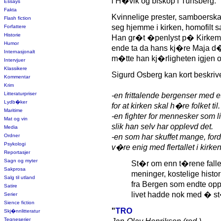
i H�vik og biskop i Tunsberg.
Essays
Fakta
Kvinnelige prester, samboerskap
Flash fiction
seg hjemme i kirken, homofilt 
Forfattere
Historie
Han gr�t �penlyst p� Kirkem�t
Humor
ende ta da hans kj�re Maja d�
Internasjonalt
m�tte han kj�rligheten igjen og
Intervjuer
Klassikere
Sigurd Osberg kan kort beskrive
Kommentar
Krim
Litteraturpriser
-en frittalende bergenser med
Lydb�ker
for at kirken skal h�re folket til.
Maritime
-en fighter for mennesker som li
Mat og vin
slik han selv har opplevd det.
Media
Ordner
-en som har skuffet mange, for
Psykologi
v�re enig med flertallet i kirken
Reportasjer
Sagn og myter
St�r om enn t�rene falle
Sakprosa
meninger, kostelige histo
Salg til utland
fra Bergen som endte opp
Satire
livet hadde nok med � st
Serier
Sience fiction
"
TRO
Skj�nnlitteratur
Tegneserier