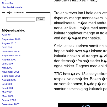
Jan-Olav Henriksen (red.)
Tidsskrifter
Utenlandsk omtale
Tro er skrevet inn i hele den ves
S�k i artiklene
dypet av mange menneskers liv
aktualiseres i m�te med andr
tror eller ikke. I m�te med men
M�nedsarkiv:
kulturer opplever mange at tro 
Juli 2011
ved det � v�re menneske.
September 2010
August 2010
Selv i et sekularisert samfunn 
Juli 2010
hoppe bukk over v�r kristne tr
November 2009
kulturkunnskap. Vi trenger � vi
September 2009
August 2009
den fremst�r fra st�steder b�d
Juni 2009
egne rekker. Dagens mediebilde 
Mai 2009
November 2008
TRO
best�r av 13 essays skrev
September 2008
respektive omr�der. Boken �ns
August 2008
tro som fenomen, b�de p� det in
Juli 2008
Juni 2008
samfunnsmessig og kulturelt pe
Mai 2008
Mars 2008
Januar 2008
Desember 2007