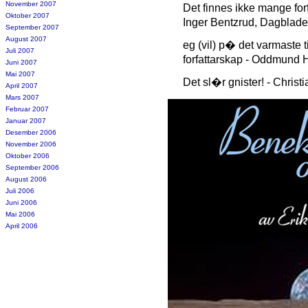
November 2007
Det finnes ikke mange for
Oktober 2007
Inger Bentzrud, Dagblade
September 2007
August 2007
eg (vil) p� det varmaste 
Juli 2007
forfattarskap - Oddmund 
Juni 2007
Mai 2007
Det sl�r gnister! - Christ
April 2007
Mars 2007
Februar 2007
Januar 2007
Desember 2006
November 2006
Oktober 2006
September 2006
August 2006
Juli 2006
Juni 2006
Mai 2006
April 2006