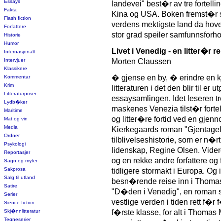
Essays
landevei" best�r av tre fortell
Fakta
Kina og USA. Boken fremst�r so
Flash fiction
verdens mektigste land da hove
Forfattere
stor grad speiler samfunnsforho
Historie
Humor
Livet i Venedig - en litter�r r
Internasjonalt
Intervjuer
Morten Claussen
Klassikere
� gjense en by, � erindre en 
Kommentar
Krim
litteraturen i det den blir til er
Litteraturpriser
essaysamlingen. Idet leseren t
Lydb�ker
maskenes Venezia tilst�r forte
Maritime
og litter�re fortid ved en gj
Mat og vin
Media
Kierkegaards roman "Gjentage
Ordner
tilblivelseshistorie, som er n�rt
Psykologi
lidenskap, Regine Olsen. Vider
Reportasjer
og en rekke andre forfattere o
Sagn og myter
Sakprosa
tidligere stormakt i Europa. Og
Salg til utland
besn�rende reise inn i Thomas
Satire
"D�den i Venedig", en roman 
Serier
vestlige verden i tiden rett f�
Sience fiction
Skj�nnlitteratur
f�rste klasse, for alt i Thomas
Tegneserier