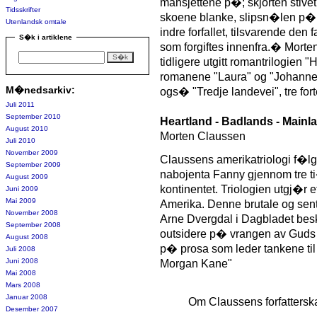
mansjettene p�; skjorten stive
Tidsskrifter
skoene blanke, slipsn�len p� pla
Utenlandsk omtale
indre forfallet, tilsvarende d
S�k i artiklene
som forgiftes innenfra.� Morte
tidligere utgitt romantrilogien 
romanene "Laura" og "Johannes
M�nedsarkiv:
ogs� "Tredje landevei", tre for
Juli 2011
September 2010
Heartland - Badlands - Mainl
August 2010
Morten Claussen
Juli 2010
November 2009
Claussens amerikatriologi f�
September 2009
nabojenta Fanny gjennom tre ti
August 2009
kontinentet. Triologien utgj�r et
Juni 2009
Mai 2009
Amerika. Denne brutale og sent
November 2008
Arne Dvergdal i Dagbladet besk
September 2008
outsidere p� vrangen av Guds
August 2008
p� prosa som leder tankene til
Juli 2008
Juni 2008
Morgan Kane"
Mai 2008
Mars 2008
Januar 2008
Om Claussens forfattersk
Desember 2007