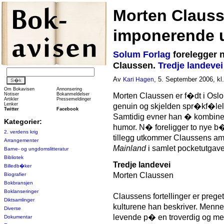
Morten Claus
imponerende u
Solum Forlag
forelegger 
Claussen.
Tredje landeve
Av
, 5. September 2006, kl
Kari Hagen
Om Bokavisen
Annonsering
Notiser
Bokanmeldelser
Morten Claussen er f�dt i Oslo 
Artikler
Pressemeldinger
Lenker
genuin og skjelden spr�kf�lelse i
Twitter
Facebook
Samtidig evner han � kombiner
Kategorier:
humor. N� foreligger to nye b�k
2. verdens krig
tillegg utkommer Claussens ame
Arrangementer
Mainland
i samlet pocketutgave
Barne- og ungdomslitteratur
Bibliotek
Tredje landevei
Billedb�ker
Morten Claussen
Biografier
Bokbransjen
Boklanseringer
Claussens fortellinger er preget
Diktsamlinger
kulturene han beskriver. Mennes
Diverse
levende p� en troverdig og me
Dokumentar