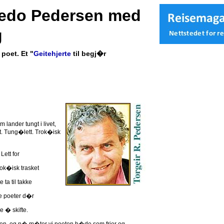
ledo Pedersen med
g
poet. Et "
Geitehjerte
til begj�r
 lander tungt i livet,
tt. Tung�lett. Trok�isk
 Lett for
ok�isk trasket
ta til takke
e poeter d�r
 � skifte.