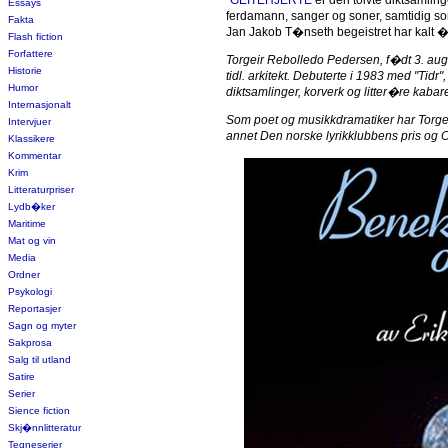
"
GEITEHJERTE
er den tolvte diktsamli
Essays
ferdamann, sanger og soner, samtidig som 
Fakta
Jan Jakob T�nseth begeistret har kalt 
Flash fiction
Forfattere
Torgeir Rebolledo Pedersen, f�dt 3. aug
Historie
tidl. arkitekt. Debuterte i 1983 med "Tidr"
Humor
diktsamlinger, korverk og litter�re kabare
Internasjonalt
Som poet og musikkdramatiker har Torgei
Intervjuer
annet Den norske lyrikklubbens pris og 
Klassikere
Kommentar
Krim
Litteraturpriser
Lydb�ker
Maritime
Mat og vin
Media
Ordner
Psykologi
Reportasjer
Sagn og myter
Sakprosa
Salg til utland
Satire
Serier
Sience fiction
Skj�nnlitteratur
Tegneserier