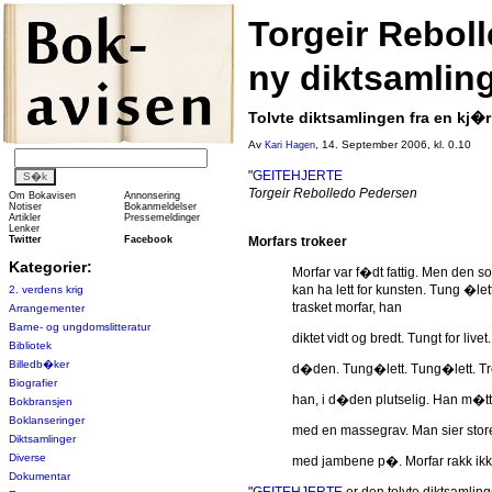
Torgeir Rebol
ny diktsamlin
Tolvte diktsamlingen fra en kj�r 
Av
, 14. September 2006, kl. 0.10
Kari Hagen
"
GEITEHJERTE
Torgeir Rebolledo Pedersen
Om Bokavisen
Annonsering
Notiser
Bokanmeldelser
Artikler
Pressemeldinger
Lenker
Twitter
Facebook
Morfars trokeer
Kategorier:
Morfar var f�dt fattig. Men den som
kan ha lett for kunsten. Tung �le
2. verdens krig
trasket morfar, han
Arrangementer
Barne- og ungdomslitteratur
diktet vidt og bredt. Tungt for livet.
Bibliotek
Billedb�ker
d�den. Tung�lett. Tung�lett. Tr
Biografier
han, i d�den plutselig. Han m�tte 
Bokbransjen
Boklanseringer
med en massegrav. Man sier stor
Diktsamlinger
Diverse
med jambene p�. Morfar rakk ikke
Dokumentar