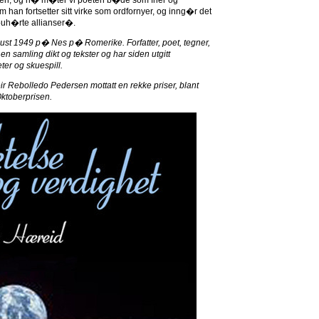
ngen, og n� m�ter vi poeten b�de som frier og
han fortsetter sitt virke som ordfornyer, og inng�r det
�uh�rte allianser�.
ust 1949 p� Nes p� Romerike. Forfatter, poet, tegner,
, en samling dikt og tekster og har siden utgitt
ter og skuespill.
r Rebolledo Pedersen mottatt en rekke priser, blant
Oktoberprisen.