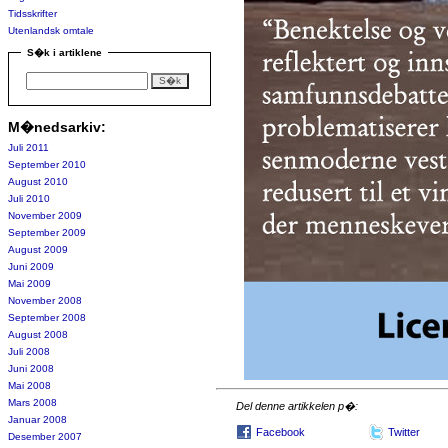
Tidsskrifter
Utenlandsk omtale
S�k i artiklene
M�nedsarkiv:
Juli 2011
September 2010
August 2010
Juli 2010
November 2009
September 2009
August 2009
Juni 2009
Mai 2009
November 2008
September 2008
August 2008
Juli 2008
Juni 2008
Mai 2008
Mars 2008
Del denne artikkelen p�:
Januar 2008
Facebook
Twitter
Desember 2007