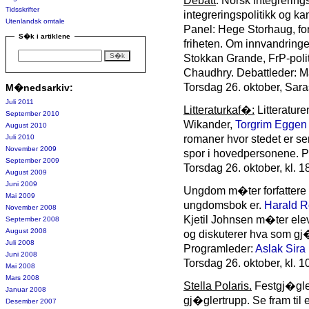
Debatt
: Norsk integrering
Tidsskrifter
integreringspolitikk og kan
Utenlandsk omtale
Panel: Hege Storhaug, for
S�k i artiklene
friheten. Om innvandringe
Stokkan Grande, FrP-poli
Chaudhry. Debattleder: Ma
Torsdag 26. oktober, Saras
M�nedsarkiv:
Juli 2011
Litteraturkaf�:
Litteratur
September 2010
Wikander,
Torgrim Egge
August 2010
Juli 2010
romaner hvor stedet er sen
November 2009
spor i hovedpersonene. 
September 2009
Torsdag 26. oktober, kl. 
August 2009
Juni 2009
Ungdom m�ter forfattere 
Mai 2009
ungdomsbok er.
Harald 
November 2008
Kjetil Johnsen m�ter elev
September 2008
August 2008
og diskuterer hva som gj
Juli 2008
Programleder:
Aslak Sira
Juni 2008
Torsdag 26. oktober, kl. 
Mai 2008
Mars 2008
Stella Polaris.
Festgj�gle
Januar 2008
gj�glertrupp. Se fram til 
Desember 2007