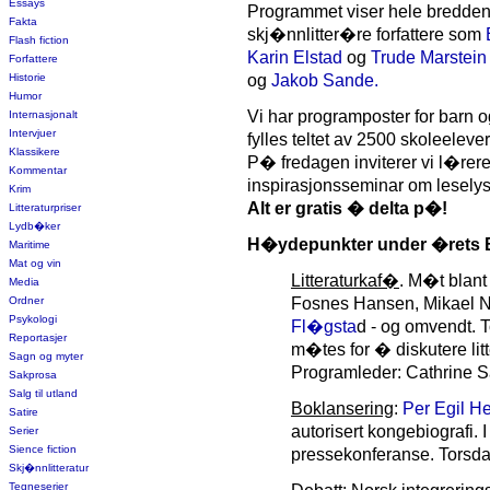
Essays
Programmet viser hele bredden
Fakta
skj�nnlitter�re forfattere som
Flash fiction
Karin Elstad
og
Trude Marstei
Forfattere
Historie
og
Jakob Sande.
Humor
Vi har programposter for barn 
Internasjonalt
Intervjuer
fylles teltet av 2500 skoleelever
Klassikere
P� fredagen inviterer vi l�rer
Kommentar
inspirasjonsseminar om leselys
Krim
Alt er gratis � delta p�!
Litteraturpriser
Lydb�ker
H�ydepunkter under �rets B
Maritime
Mat og vin
Litteraturkaf�
. M�t blant
Media
Ordner
Fosnes Hansen, Mikael 
Psykologi
Fl�gsta
d - og omvendt. T
Reportasjer
m�tes for � diskutere lit
Sagn og myter
Programleder: Cathrine 
Sakprosa
Salg til utland
Boklansering
:
Per Egil H
Satire
autorisert kongebiografi
Serier
Sience fiction
pressekonferanse. Torsdag 
Skj�nnlitteratur
Tegneserier