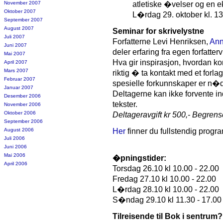
November 2007
atletiske �velser og en e
Oktober 2007
L�rdag 29. oktober kl. 13
September 2007
August 2007
Seminar for skrivelystne
Juli 2007
Forfatterne Levi Henriksen,
Ann
Juni 2007
deler erfaring fra egen forfatter
Mai 2007
Hva gir inspirasjon, hvordan k
April 2007
Mars 2007
riktig � ta kontakt med et for
Februar 2007
spesielle forkunnskaper er n�
Januar 2007
Deltagerne kan ikke forvente i
Desember 2006
tekster.
November 2006
Oktober 2006
Deltageravgift kr 500,- Begrense
September 2006
August 2006
Her
finner du fullstendig progr
Juli 2006
Juni 2006
Mai 2006
�pningstider:
April 2006
Torsdag 26.10 kl 10.00 - 22.00
Fredag 27.10 kl 10.00 - 22.00
L�rdag 28.10 kl 10.00 - 22.00
S�ndag 29.10 kl 11.30 - 17.00
Tilreisende til Bok i sentrum?