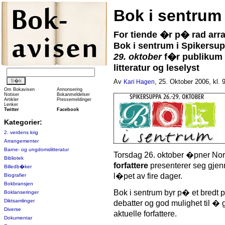
Bok i sentrum
For tiende �r p� rad arr
Bok i sentrum i Spikersu
29. oktober
f�r publikum 
litteratur og leselyst
Av
, 25. Oktober 2006, kl. 
Kari Hagen
Om Bokavisen
Annonsering
Notiser
Bokanmeldelser
Artikler
Pressemeldinger
Lenker
Twitter
Facebook
Kategorier:
2. verdens krig
Arrangementer
Barne- og ungdomslitteratur
Torsdag 26. oktober �pner Norg
Bibliotek
forfattere
presenterer seg gj
Billedb�ker
l�pet av fire dager.
Biografier
Bokbransjen
Bok i sentrum byr p� et bredt 
Boklanseringer
Diktsamlinger
debatter og god mulighet til 
Diverse
aktuelle forfattere.
Dokumentar