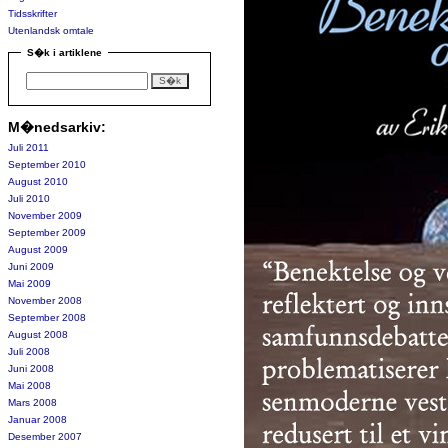
Tidsskrifter
Utenlandsk omtale
S�k i artiklene
M�nedsarkiv:
Juli 2011
September 2010
August 2010
Juli 2010
November 2009
September 2009
August 2009
Juni 2009
Mai 2009
November 2008
September 2008
August 2008
Juli 2008
Juni 2008
Mai 2008
Mars 2008
Januar 2008
Desember 2007