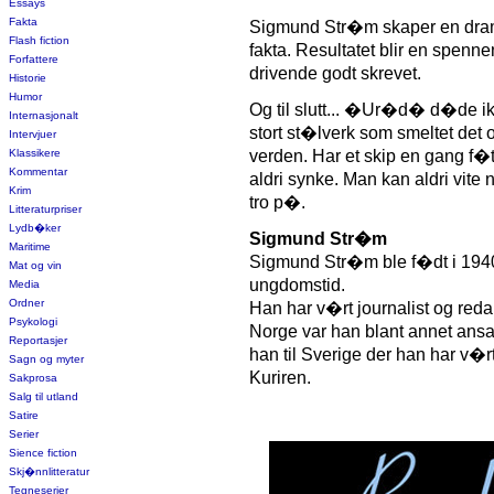
Essays
Fakta
Sigmund Str�m skaper en dramat
Flash fiction
fakta. Resultatet blir en spenne
Forfattere
drivende godt skrevet.
Historie
Humor
Og til slutt... �Ur�d� d�de ik
Internasjonalt
stort st�lverk som smeltet det 
Intervjuer
Klassikere
verden. Har et skip en gang f�
Kommentar
aldri synke. Man kan aldri vite 
Krim
tro p�.
Litteraturpriser
Lydb�ker
Sigmund Str�m
Maritime
Sigmund Str�m ble f�dt i 1940 
Mat og vin
ungdomstid.
Media
Ordner
Han har v�rt journalist og reda
Psykologi
Norge var han blant annet ansat
Reportasjer
han til Sverige der han har v�rt
Sagn og myter
Kuriren.
Sakprosa
Salg til utland
Satire
Serier
Sience fiction
Skj�nnlitteratur
Tegneserier