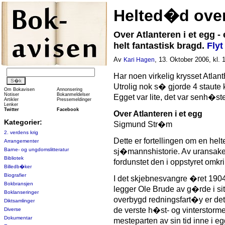
Helted�d over
Over Atlanteren i et egg - 
helt fantastisk bragd.
Flyt
Av
, 13. Oktober 2006, kl. 
Kari Hagen
Har noen virkelig krysset Atlant
Utrolig nok s� gjorde 4 staute 
Om Bokavisen
Annonsering
Notiser
Bokanmeldelser
Egget var lite, det var senh�st
Artikler
Pressemeldinger
Lenker
Twitter
Facebook
Over Atlanteren i et egg
Kategorier:
Sigmund Str�m
2. verdens krig
Dette er fortellingen om en hel
Arrangementer
Barne- og ungdomslitteratur
sj�mannshistorie. Av uransake
Bibliotek
fordunstet den i oppstyret omkr
Billedb�ker
Biografier
I det skjebnesvangre �ret 190
Bokbransjen
legger Ole Brude av g�rde i si
Boklanseringer
overbygd redningsfart�y er det
Diktsamlinger
de verste h�st- og vinterstormer
Diverse
Dokumentar
mesteparten av sin tid inne i eg