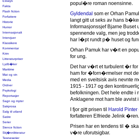
Essays
popul�re roman noensinne.
Fakta
Flash fiction
Gyldendal
som er Orhan Pamuks
Forfattere
langt gitt ut seks av hans b�k
Historie
Informasjonssjef Bjarne Buset u
Humor
spennende valg, men jeg trodde 
Internasjonalt
Intervjuer
har l�pt rundt p� huset og fun
Klassikere
Kommentar
Orhan Pamuk har v�rt en popu
Krim
for ung.
Litteraturpriser
Lydb�ker
Det har v�rt et turbulent �r fo
Maritime
ham for �forn�rmelser mot det ty
Mat og vin
med en sveitsisk avis nevnte m
Media
Ordner
1915 - 1917 og den kontinuerli
Psykologi
befolkningen. Det hele endte i r
Reportasjer
Anklagene mot ham ble avvist i
Sagn og myter
Sakprosa
I fjor gitt prisen til
Harold Pinter
Salg til utland
forfatteren Elfriede Jelink �ren
Satire
Serier
Prisen har en tendens til � ska
Sience fiction
v�re uforutsigbar.
Skj�nnlitteratur
Tegneserier