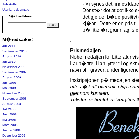
- Vi synes det finnes kla
Tidsskrifter
Utenlandsk omtale
Der st�r det at det ikke s
det gjelder b�de positiv
S�k i artiklene
kj�nn. Dette er en pris til 
p� litter�rt grunnlag, si
M�nedsarkiv:
.
Juli 2011
Prismedaljen
September 2010
Nobelmedaljen for Litteratur vi
August 2010
Juli 2010
Laub�rtre. Han lytter til og sk
November 2009
navn blir gravert under figurene
September 2009
August 2009
Inskripsjonen p� medaljen sie
Juni 2009
artes.� Fritt oversatt: Oppfin
Mai 2009
gjennom kunsten.
November 2008
September 2008
Teksten er hentet fra Vergilius 
August 2008
Juli 2008
Juni 2008
Mai 2008
Mars 2008
Januar 2008
Desember 2007