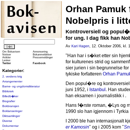
Orhan Pamuk 
Nobelpris i lit
Kontroversiell og popul
for ung. I dag fikk han Nob
Av
, 12. Oktober 2006, kl. 
Kari Hagen
Om Bokavisen
Annonsering
Notiser
Bokanmeldelser
"Han har i s�ket etter sin hjem
Artikler
Pressemeldinger
Lenker
for kulturenes strid og sammenfl
Twitter
Facebook
sier jurien i sin begrunnelse fo
Kategorier:
tykiske forfatteren
Orhan Pamu
2. verdens krig
Arrangementer
Den popul�re og kontroversielle
Barne- og ungdomslitteratur
juni 1952, i
Istanbul
. Han studer
Bibliotek
han eksamen i journalistikk i .
Billedb�ker
Biografier
Hans f�rste roman, �Lys og m
Bokbransjen
1990 slo han igjennom i Tyrki
Boklanseringer
Diktsamlinger
I 2000 ble han internasjonalt k
Diverse
Dokumentar
er Kamosin
" og i 2005 kom "
S