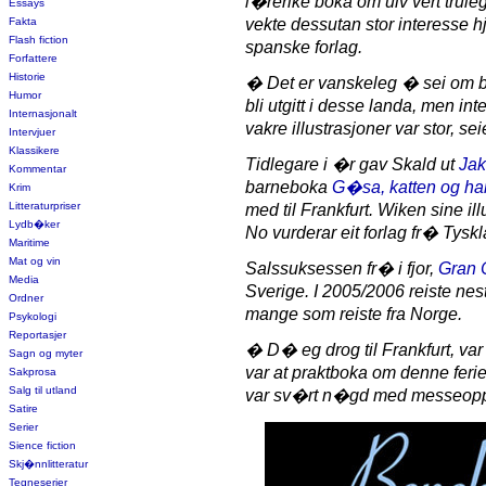
l�rerike boka om ulv vert trule
Essays
Fakta
vekte dessutan stor interesse 
Flash fiction
spanske forlag.
Forfattere
Historie
�
Det er vanskeleg � sei om 
Humor
bli utgitt i desse landa, men in
Internasjonalt
vakre illustrasjoner var stor, s
Intervjuer
Klassikere
Tidlegare i �r gav Skald ut
Ja
Kommentar
barneboka
G�sa, katten og h
Krim
Litteraturpriser
med til Frankfurt. Wiken sine il
Lydb�ker
No vurderar eit forlag fr� Tysk
Maritime
Mat og vin
Salssuksessen fr� i fjor,
Gran 
Media
Sverige. I 2005/2006 reiste nes
Ordner
mange som reiste fra Norge.
Psykologi
Reportasjer
� D� eg drog til Frankfurt, var d
Sagn og myter
var at praktboka om denne ferie
Sakprosa
Salg til utland
var sv�rt n�gd med messeopp
Satire
Serier
Sience fiction
Skj�nnlitteratur
Tegneserier