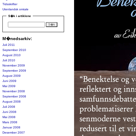
Tidsskrifter
Utenlandsk omtale
S�k i artiklene
M�nedsarkiv:
Juli 2011
September 2010
August 2010
Juli 2010
November 2009
September 2009
August 2009
Juni 2009
Mai 2009
November 2008
September 2008
August 2008
Juli 2008
Juni 2008
Mai 2008
Mars 2008
Januar 2008
Desember 2007