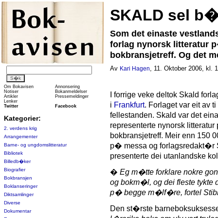
SKALD sel b�k
Som det einaste vestlands
forlag nynorsk litteratur 
bokbransjetreff. Og det 
Av
, 11. Oktober 2006, kl. 
Kari Hagen
Om Bokavisen
Annonsering
Notiser
Bokanmeldelser
I forrige veke deltok Skald fo
Artikler
Pressemeldinger
Lenker
i
Frankfurt
. Forlaget var eit av 
Twitter
Facebook
fellestanden. Skald var det ein
Kategorier:
representerte nynorsk litteratu
2. verdens krig
bokbransjetreff. Meir enn 150 
Arrangementer
p� messa og forlagsredakt�r 
Barne- og ungdomslitteratur
Bibliotek
presenterte dei utanlandske ko
Billedb�ker
Biografier
�
Eg m�tte forklare nokre go
Bokbransjen
og bokm�l, og dei fleste tykte 
Boklanseringer
p� begge m�lf�re, fortel Stib
Diktsamlinger
Diverse
Den st�rste barneboksuksess
Dokumentar