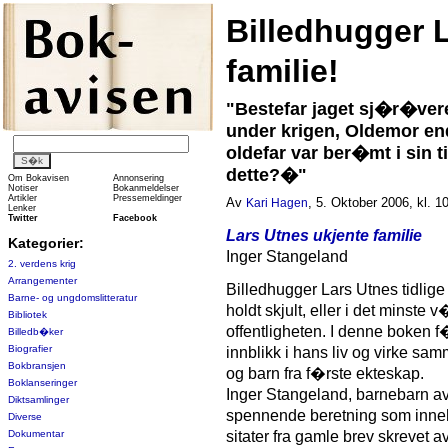
Billedhugger 
familie!
"Bestefar jaget sj�r�vere
under krigen, Oldemor end
oldefar var ber�mt i sin 
dette?�"
Om Bokavisen
Annonsering
Notiser
Bokanmeldelser
Artikler
Pressemeldinger
Av
, 5. Oktober 2006, kl. 1
Kari Hagen
Lenker
Twitter
Facebook
Lars Utnes ukjente familie
Kategorier:
Inger Stangeland
2. verdens krig
Arrangementer
Billedhugger Lars Utnes tidlige 
Barne- og ungdomslitteratur
holdt skjult, eller i det minste v�r
Bibliotek
offentligheten. I denne boken 
Billedb�ker
Biografier
innblikk i hans liv og virke s
Bokbransjen
og barn fra f�rste ekteskap.
Boklanseringer
Inger Stangeland, barnebarn av
Diktsamlinger
spennende beretning som inneh
Diverse
Dokumentar
sitater fra gamle brev skrevet 