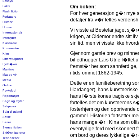
Essays
Om boken:
Fakta
Flash fiction
For hver generasjon g�r mye sl
Forfattere
detaljer fra v�r felles verdenshi
Historie
Humor
Vi visste at Bestefar jaget sj�
Internasjonalt
krigen, at Oldemor endte sitt li
Intervjuer
sin tid, men vi visste ikke hvo
Klassikere
Kommentar
Gjennom gamle brev og minner b
Krim
Litteraturpriser
billedhugger Lars Utne l�ftet 
Lydb�ker
fremst�r her som sannferdige, 
Maritime
i tidsrommet 1862-1945.
Mat og vin
Media
Dette er en familieberetning s
Ordner
Hardanger), hans kunstneriske 
Psykologi
hans f�rste kones tragiske skje
Reportasjer
Sagn og myter
fortelles det om kunstnerens s�n
Sakprosa
fosterhjem og den opprivende 
Salg til utland
gammel. Historien fortsetter me
Satire
hans mange �r i Kina som offise
Serier
Sience fiction
eventyrlige ferd med skonnert 
Skj�nnlitteratur
om bord og deres lykkelige �r 
Tegneserier