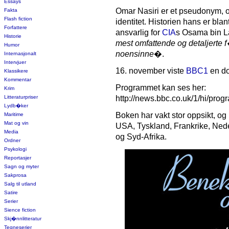
Essays
Omar Nasiri er et pseudonym, og 
Fakta
Flash fiction
identitet. Historien hans er bla
Forfattere
ansvarlig for
CIA
s Osama bin L
Historie
mest omfattende og detaljerte 
Humor
noensinne
�.
Internasjonalt
Intervjuer
16. november viste
BBC1
en do
Klassikere
Kommentar
Programmet kan ses her:
Krim
Litteraturpriser
http://news.bbc.co.uk/1/hi/pr
Lydb�ker
Boken har vakt stor oppsikt, og 
Maritime
Mat og vin
USA, Tyskland, Frankrike, Neder
Media
og Syd-Afrika.
Ordner
Psykologi
Reportasjer
Sagn og myter
Sakprosa
Salg til utland
Satire
Serier
Sience fiction
Skj�nnlitteratur
Tegneserier