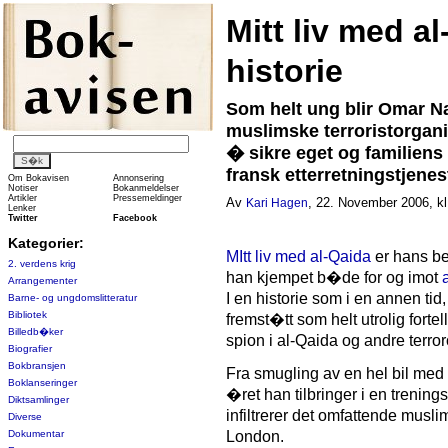
Mitt liv med a
historie
Som helt ung blir Omar Na
muslimske terroristorgani
� sikre eget og familiens
fransk etterretningstjenes
Om Bokavisen
Annonsering
Notiser
Bokanmeldelser
Artikler
Pressemeldinger
Av
, 22. November 2006, kl
Kari Hagen
Lenker
Twitter
Facebook
Kategorier:
MItt liv med al-Qaida
er hans be
2. verdens krig
han kjempet b�de for og imot
Arrangementer
I en historie som i en annen tid,
Barne- og ungdomslitteratur
Bibliotek
fremst�tt som helt utrolig fortel
Billedb�ker
spion i al-Qaida og andre terro
Biografier
Bokbransjen
Fra smugling av en hel bil med 
Boklanseringer
�ret han tilbringer i en trenings
Diktsamlinger
infiltrerer det omfattende musli
Diverse
Dokumentar
London.