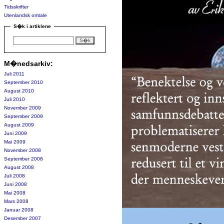
Tidsskrifter
Utenlandsk omtale
S�k i artiklene
M�nedsarkiv:
Juli 2011
September 2010
August 2010
Juli 2010
November 2009
September 2009
August 2009
Juni 2009
Mai 2009
November 2008
September 2008
August 2008
Juli 2008
Juni 2008
Mai 2008
Mars 2008
Januar 2008
Desember 2007