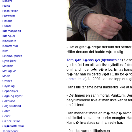
Essays
Fakta
Flash fiction
Forfattere
Historie
Humor
Internasjonalt
Intervjuer
Klassikere
Kommentar
- Det er greit � drepe dersom det bedrer 
Krim
Hitler dersom det hadde v�rt mulig.
Litteraturpriser
Torbj�rn T�nnsj�s
(
hjemmeside
) filos
Lydb�ker
godt tuftet i en utilitaristisk nyttefiloso
Maritime
om handlinger b�r v�re lov. En av hans 
Mat og vin
N� har han imidertid v�rt i Oslo for � f
Media
anmeldelse
) fra 2001 som nettopp er utg
Ordner
Psykologi
Hans utilitarisme betyr imidlertid ikke at 
Reportasjer
- Det finnes en sann moral. Punktum. Den
Sagn og myter
betyr imidlertid ikke at man ikke kan ta fe
Sakprosa
en feil teori.
Salg til utland
Satire
Han mener at moralen m� tas p� alvor o
Serier
sublimitet som andre teorier mangler. H
Sience fiction
klar p� hva slags syn han selv har.
Skj�nnlitteratur
- Jeg forsvarer utilitarismen
Tegneserier