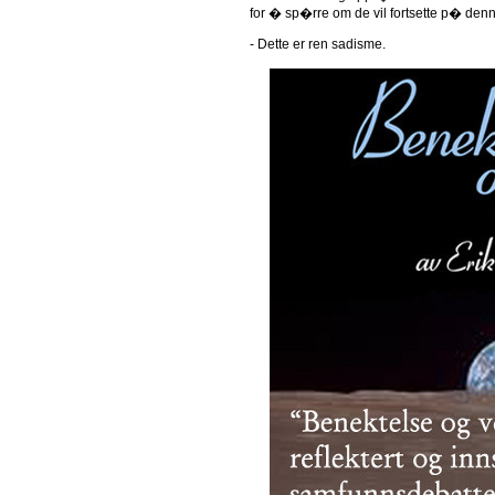
for � sp�rre om de vil fortsette p� de
- Dette er ren sadisme.