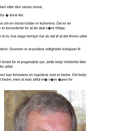
�ken etter den sanne moral.
or � finne feil.
ke om en moral holder er koherens. Det er en
r konsistente for at de skal v�re riktige.
l liv, hva slags hensyn har du tatt til at det finnes ulike
teori. Grunnen er at positive rettigheter kollapser til
 fordel for et pragmatisk syn, dette betyr imidlertid ikke
or alltid.
sien kan formulere en hypotese som er bedre. Det betyr
ielt bedre, men at man alltid m� v�re �pen for