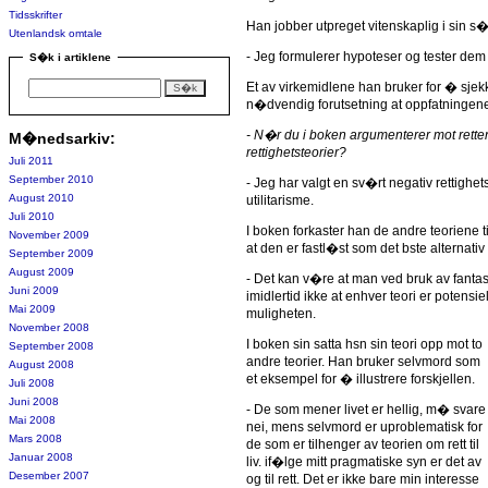
Tidsskrifter
Han jobber utpreget vitenskaplig i sin s
Utenlandsk omtale
- Jeg formulerer hypoteser og tester dem f
S�k i artiklene
Et av virkemidlene han bruker for � sjek
n�dvendig forutsetning at oppfatningene e
- N�r du i boken argumenterer mot retten ti
M�nedsarkiv:
rettighetsteorier?
Juli 2011
September 2010
- Jeg har valgt en sv�rt negativ rettighets
August 2010
utilitarisme.
Juli 2010
I boken forkaster han de andre teoriene til
November 2009
at den er fastl�st som det bste alternativ f
September 2009
August 2009
- Det kan v�re at man ved bruk av fanta
Juni 2009
imidlertid ikke at enhver teori er potens
Mai 2009
muligheten.
November 2008
I boken sin satta hsn sin teori opp mot to
September 2008
andre teorier. Han bruker selvmord som
August 2008
et eksempel for � illustrere forskjellen.
Juli 2008
Juni 2008
- De som mener livet er hellig, m� svare
Mai 2008
nei, mens selvmord er uproblematisk for
Mars 2008
de som er tilhenger av teorien om rett til
Januar 2008
liv. if�lge mitt pragmatiske syn er det av
Desember 2007
og til rett. Det er ikke bare min interesse