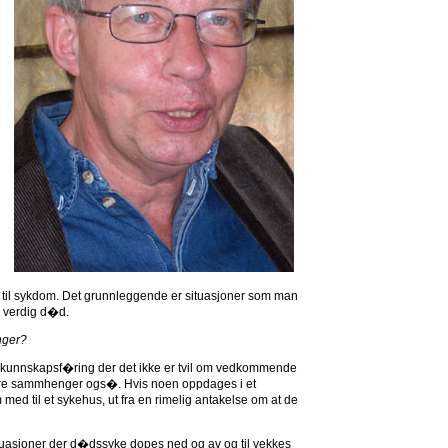
et til sykdom. Det grunnleggende er situasjoner som man
n verdig d�d.
nger?
n kunnskapsf�ring der det ikke er tvil om vedkommende
flere sammhenger ogs�. Hvis noen oppdages i et
med til et sykehus, ut fra en rimelig antakelse om at de
ituasjoner der d�dssyke dopes ned og av og til vekkes