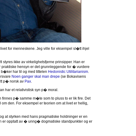
livet for menneskene. Jeg ville for eksempel sl�tt ihjel
ofi styres ikke av virkelighetsfjerne prinsipper. Han er
fi der praktiske hensyn er det grunnleggende for � vurdere
b�ker har til og med tittelen
Hedonistic Utilitarianism
.
orsvare
Noen ganger skal man drepe
(se Bokavisens
itt p� norsk av
Pax
.
han har et relativistisk syn p� moral.
 finnes p� samme m�te som to pluss to er lik fire. Det
il om den. For eksempel er teorien om at livet er hellig,
g at styrken med hans pragmatiske holdninger er en
an er opptatt av � unng� dogmatiske standpunkter og er