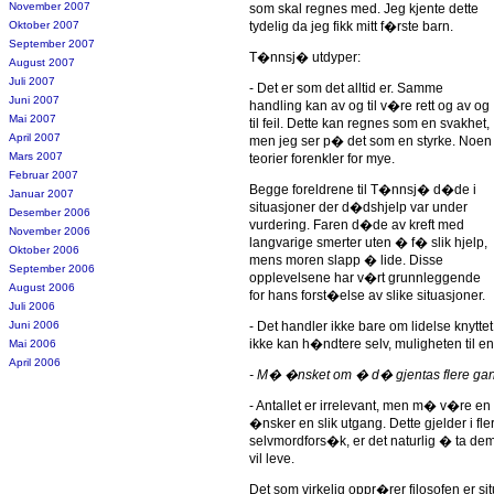
November 2007
som skal regnes med. Jeg kjente dette
Oktober 2007
tydelig da jeg fikk mitt f�rste barn.
September 2007
T�nnsj� utdyper:
August 2007
Juli 2007
- Det er som det alltid er. Samme
Juni 2007
handling kan av og til v�re rett og av og
Mai 2007
til feil. Dette kan regnes som en svakhet,
April 2007
men jeg ser p� det som en styrke. Noen
Mars 2007
teorier forenkler for mye.
Februar 2007
Begge foreldrene til T�nnsj� d�de i
Januar 2007
situasjoner der d�dshjelp var under
Desember 2006
vurdering. Faren d�de av kreft med
November 2006
langvarige smerter uten � f� slik hjelp,
Oktober 2006
mens moren slapp � lide. Disse
September 2006
opplevelsene har v�rt grunnleggende
August 2006
for hans forst�else av slike situasjoner.
Juli 2006
Juni 2006
- Det handler ikke bare om lidelse knytt
ikke kan h�ndtere selv, muligheten til e
Mai 2006
April 2006
- M� �nsket om � d� gjentas flere ga
- Antallet er irrelevant, men m� v�re e
�nsker en slik utgang. Dette gjelder i 
selvmordfors�k, er det naturlig � ta dem 
vil leve.
Det som virkelig oppr�rer filosofen er s