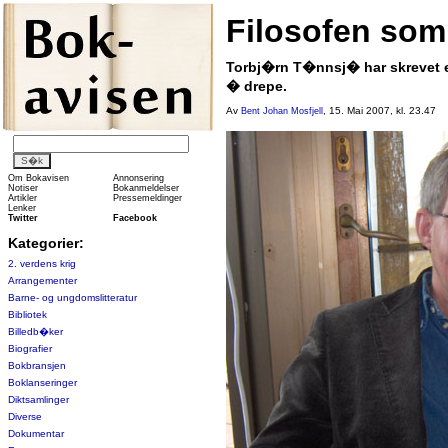
Filosofen som
Torbj�rn T�nnsj� har skrevet en
� drepe.
Av
, 15. Mai 2007, kl. 23.47
Bent Johan Mosfjell
Om Bokavisen
Annonsering
Notiser
Bokanmeldelser
Artikler
Pressemeldinger
Lenker
Twitter
Facebook
Kategorier:
2. verdens krig
Arrangementer
Barne- og ungdomslitteratur
Bibliotek
Billedb�ker
Biografier
Bokbransjen
Boklanseringer
Diktsamlinger
Diverse
Dokumentar