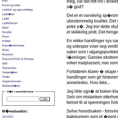
meg, var det rett inn i ten
Krim
Kunst og kultur
s� god?
Ledelse og egenutvikling
Lydb�ker
Det er et vanskelig sp�rsm�
Lyrikk
ubestemmelig kvalitet. Det
Lyrikk/humor
peke p�. Jeg tror dette sky
Natur
et skikkelig plott. Det henge
Noveller
Poesi
En rekke handlinger sys sam
Politikk
Popul�rvitenskap
og sidespor viser seg verdil
Reise
saker som i utgangspunktet 
Romaner
l�sninger. Ganske ekstreme
Science-Fiction & Fantasy
virker malplassert, noe som
Spill
Tegneserier
Forfatteren klarer � skape e
Tenkeb�ker
handlinger som gir historie
Thriller
Ungdomsroman
annerledes. Hvis ikke...
Westernb�ker
Jeg likte ogs� at boken kl
S�k i anmeldelsene
Selv om mistanken etterhver
beinet til at spenningen hol
Selve hovedsaken - forsvinni
M�nedsarkiv:
bakgrunnen som et �pent s
Juli 2012