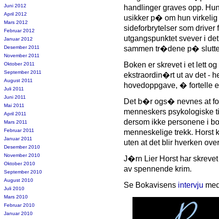
Juni 2012
handlinger graves opp. Hun 
April 2012
usikker p� om hun virkelig 
Mars 2012
sideforbrytelser som driver
Februar 2012
utgangspunktet svever i det 
Januar 2012
Desember 2011
sammen tr�dene p� slutten
November 2011
Boken er skrevet i et lett 
Oktober 2011
September 2011
ekstraordin�rt ut av det - he
August 2011
hovedoppgave, � fortelle e
Juli 2011
Juni 2011
Det b�r ogs� nevnes at forf
Mai 2011
menneskers psykologiske til
April 2011
dersom ikke personene i b
Mars 2011
Februar 2011
menneskelige trekk. Horst 
Januar 2011
uten at det blir hverken ove
Desember 2010
November 2010
J�rn Lier Horst har skreve
Oktober 2010
av spennende krim.
September 2010
August 2010
Se Bokavisens
intervju
med 
Juli 2010
Mars 2010
Februar 2010
Januar 2010