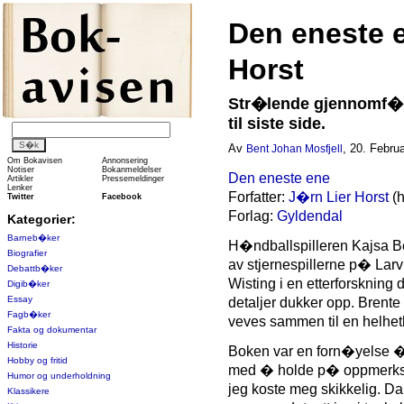
Den eneste 
Horst
Str�lende gjennomf�r
til siste side.
Av
, 20. Februa
Bent Johan Mosfjell
Om Bokavisen
Annonsering
Notiser
Bokanmeldelser
Den eneste ene
Artikler
Pressemeldinger
Lenker
Forfatter:
J�rn Lier Horst
(
Twitter
Facebook
Forlag:
Gyldendal
Kategorier:
Barneb�ker
H�ndballspilleren Kajsa Be
Biografier
av stjernespillerne p� Larv
Debattb�ker
Wisting i en etterforskning
Digib�ker
Essay
detaljer dukker opp. Brente
Fagb�ker
veves sammen til en helhetl
Fakta og dokumentar
Historie
Boken var en forn�yelse � 
Hobby og fritid
med � holde p� oppmerkso
Humor og underholdning
jeg koste meg skikkelig. Da
Klassikere