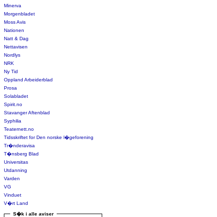
Minerva
Morgenbladet
Moss Avis
Nationen
Natt & Dag
Nettavisen
Nordlys
NRK
Ny Tid
Oppland Arbeiderblad
Prosa
Solabladet
Spirit.no
Stavanger Aftenblad
Syphilia
Teaternett.no
Tidsskriftet for Den norske l�geforening
Tr�nderavisa
T�nsberg Blad
Universitas
Utdanning
Varden
VG
Vinduet
V�rt Land
S�k i alle aviser