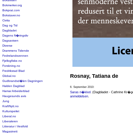
Bokavisen
Bokmerker.org
Bokprat.com
Bokstaver.no
Civita
Dag og Tid
Dagbladet
Dagens N�ringsliv
Dagsavisen
Diverse
Drammens Tidende
Fedrelandsvennen
Fjellogfiske.no
Forskning.no
Fredrikstad Blad
Rosnay, Tatiana de
Global.no
Gudbrandsd�len Dagningen
Halden Dagblad
6. September 2010:
Hamar Arbeiderblad
Saras n�kkel
. (Dagbladet - Cathrine Kr�g
Haugesunds avis
anmeldelsen
.
Jung
KraftNytt.no
Kulturspeilet
Liberal.no
Liberaleren
Litteratur i Vestfold
Magasinett