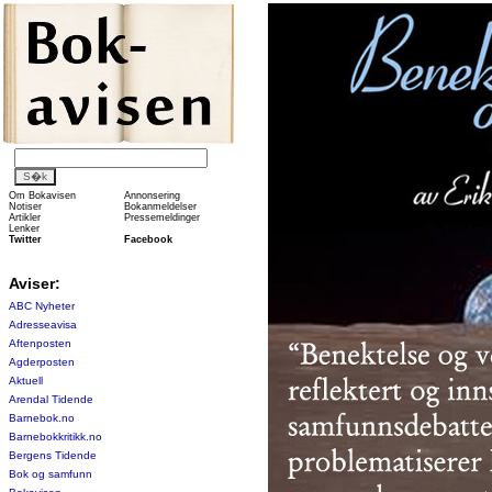
Om Bokavisen
Annonsering
Notiser
Bokanmeldelser
Artikler
Pressemeldinger
Lenker
Twitter
Facebook
Aviser:
ABC Nyheter
Adresseavisa
Aftenposten
Agderposten
Aktuell
Arendal Tidende
Barnebok.no
Barnebokkritikk.no
Bergens Tidende
Bok og samfunn