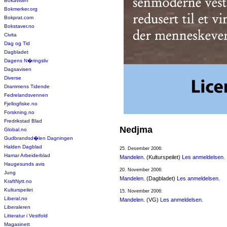
Bokavisen
Bokmerker.org
Bokprat.com
Bokstaver.no
Civita
Dag og Tid
Dagbladet
Dagens N�ringsliv
Dagsavisen
Diverse
Drammens Tidende
Fedrelandsvennen
Fjellogfiske.no
Forskning.no
Fredrikstad Blad
Nedjma
Global.no
Gudbrandsd�len Dagningen
Halden Dagblad
25. Desember 2006:
Hamar Arbeiderblad
Mandelen
. (Kulturspeilet)
Les anmeldelsen
.
Haugesunds avis
20. November 2006:
Jung
Mandelen
. (Dagbladet)
Les anmeldelsen
.
KraftNytt.no
Kulturspeilet
15. November 2006:
Liberal.no
Mandelen
. (VG)
Les anmeldelsen
.
Liberaleren
Litteratur i Vestfold
Magasinett