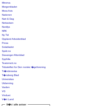
Minerva
Morgenbladet
Moss Avis
Nationen
Natt & Dag
Nettavisen
Nordlys
NRK
Ny Tid
Oppland Arbeiderblad
Prosa
Solabladet
Spirit.no
Stavanger Aftenblad
Syphilia
Teaternett.no
Tidsskriftet for Den norske l�geforening
Tr�nderavisa
T�nsberg Blad
Universitas
Utdanning
Varden
VG
Vinduet
V�rt Land
S�k i alle aviser