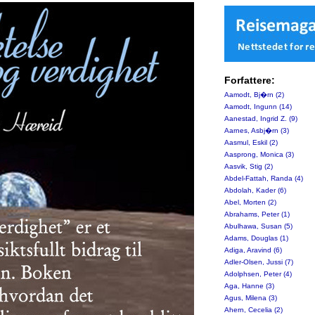
Forfattere:
Aamodt, Bj�rn (2)
Aamodt, Ingunn (14)
Aanestad, Ingrid Z. (9)
Aarnes, Asbj�rn (3)
Aasmul, Eskil (2)
Aasprong, Monica (3)
Aasvik, Stig (2)
Abdel-Fattah, Randa (4)
Abdolah, Kader (6)
Abel, Morten (2)
Abrahams, Peter (1)
Abulhawa, Susan (5)
Adams, Douglas (1)
Adiga, Aravind (6)
Adler-Olsen, Jussi (7)
Adolphsen, Peter (4)
Aga, Hanne (3)
Agus, Milena (3)
Ahern, Cecelia (2)