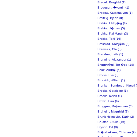
Bredeli, Borghild (1)
Bredesen, �ystein (1)
Bredow, Katarina von (1)
Breiteig, Bjarte (8)
Brekke, Eldbj�rg (4)
Brekke, J�rgen (5)
Brekke, Kai Martin (3)
Brekke, Toril (16)
Brekstad, Kolbj�rn (3)
Bremnes, Ola (3)
Brenden, Laila (1)
Brenning, Alexander (1)
Bringsv�rd, Tor �ge (14)
Brink, Andr� (6)
Brodin, Elin (8)
Brodrick, William (1)
Bronken Senderud, Kjersti (
Brooks, Geraldine (1)
Brooks, Kevin (1)
Brown, Dan (6)
Bruggen, Majken van (6)
Bruheim, Magnhild (7)
Brunk Holmqvist, Karin (2)
Brustad, Sturle (15)
Bryson, Bill (8)
Br�tebekken, Christian (2)