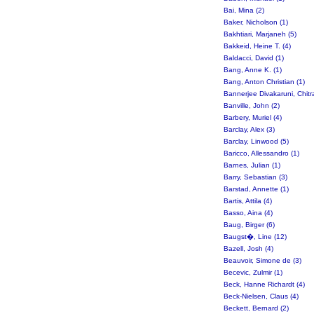
Bai, Mina (2)
Baker, Nicholson (1)
Bakhtiari, Marjaneh (5)
Bakkeid, Heine T. (4)
Baldacci, David (1)
Bang, Anne K. (1)
Bang, Anton Christian (1)
Bannerjee Divakaruni, Chitra
Banville, John (2)
Barbery, Muriel (4)
Barclay, Alex (3)
Barclay, Linwood (5)
Baricco, Allessandro (1)
Barnes, Julian (1)
Barry, Sebastian (3)
Barstad, Annette (1)
Bartis, Attila (4)
Basso, Aina (4)
Baug, Birger (6)
Baugst�, Line (12)
Bazell, Josh (4)
Beauvoir, Simone de (3)
Becevic, Zulmir (1)
Beck, Hanne Richardt (4)
Beck-Nielsen, Claus (4)
Beckett, Bernard (2)