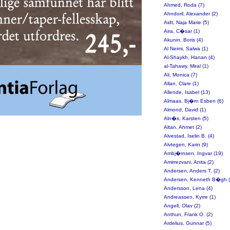
Ahmed, Roda (7)
Ahndoril, Alexander (2)
Aidt, Naja Marie (5)
Aira, C�sar (1)
Akunin, Boris (4)
Al Neimi, Salwa (1)
Al-Shaykh, Hanan (4)
al-Tahawy, Miral (1)
Ali, Monica (7)
Allan, Clare (1)
Allende, Isabel (13)
Almaas, Bj�rn Esben (6)
Almond, David (1)
Aln�s, Karsten (5)
Altan, Ahmet (2)
Alvestad, Iselin B. (4)
Alvtegen, Karin (9)
Ambj�rnsen, Ingvar (19)
Amirrezvani, Anita (2)
Andersen, Anders T. (2)
Andersen, Kenneth B�gh (
Andersson, Lena (4)
Andreassen, Kyrre (1)
Angell, Olav (2)
Anthun, Frank O. (2)
Ardelius, Gunnar (5)