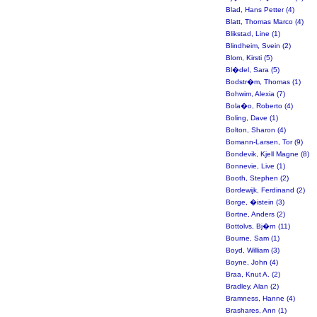
Blad, Hans Petter (4)
Blatt, Thomas Marco (4)
Blikstad, Line (1)
Blindheim, Svein (2)
Blom, Kirsti (5)
Bl�del, Sara (5)
Bodstr�m, Thomas (1)
Bohwim, Alexia (7)
Bola�o, Roberto (4)
Boling, Dave (1)
Bolton, Sharon (4)
Bomann-Larsen, Tor (9)
Bondevik, Kjell Magne (8)
Bonnevie, Live (1)
Booth, Stephen (2)
Bordewijk, Ferdinand (2)
Borge, �istein (3)
Bortne, Anders (2)
Bottolvs, Bj�rn (11)
Bourne, Sam (1)
Boyd, William (3)
Boyne, John (4)
Braa, Knut A. (2)
Bradley, Alan (2)
Bramness, Hanne (4)
Brashares, Ann (1)