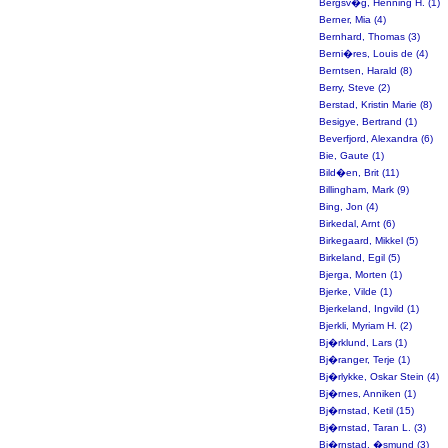
Bergsv�g, Henning H. (1)
Berner, Mia (4)
Bernhard, Thomas (3)
Berni�res, Louis de (4)
Berntsen, Harald (8)
Berry, Steve (2)
Berstad, Kristin Marie (8)
Besigye, Bertrand (1)
Beverfjord, Alexandra (6)
Bie, Gaute (1)
Bild�en, Brit (11)
Billingham, Mark (9)
Bing, Jon (4)
Birkedal, Arnt (6)
Birkegaard, Mikkel (5)
Birkeland, Egil (5)
Bjerga, Morten (1)
Bjerke, Vilde (1)
Bjerkeland, Ingvild (1)
Bjerkli, Myriam H. (2)
Bj�rklund, Lars (1)
Bj�ranger, Terje (1)
Bj�rlykke, Oskar Stein (4)
Bj�rnes, Anniken (1)
Bj�rnstad, Ketil (15)
Bj�rnstad, Taran L. (3)
Bj�rnstad, �smund (3)