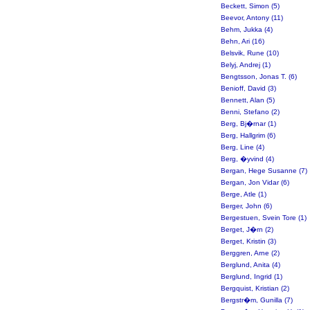
Beckett, Simon (5)
Beevor, Antony (11)
Behm, Jukka (4)
Behn, Ari (16)
Belsvik, Rune (10)
Belyj, Andrej (1)
Bengtsson, Jonas T. (6)
Benioff, David (3)
Bennett, Alan (5)
Benni, Stefano (2)
Berg, Bj�rnar (1)
Berg, Hallgrim (6)
Berg, Line (4)
Berg, �yvind (4)
Bergan, Hege Susanne (7)
Bergan, Jon Vidar (6)
Berge, Atle (1)
Berger, John (6)
Bergestuen, Svein Tore (1)
Berget, J�rn (2)
Berget, Kristin (3)
Berggren, Arne (2)
Berglund, Anita (4)
Berglund, Ingrid (1)
Bergquist, Kristian (2)
Bergstr�m, Gunilla (7)