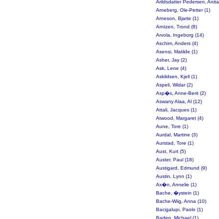
Arildsdatter Pedersen, Anita
Arneberg, Ole-Petter (1)
Arneson, Bjarte (1)
Arntzen, Trond (8)
Arvola, Ingeborg (14)
Aschim, Anders (4)
Asensi, Matilde (1)
Asher, Jay (2)
Ask, Lene (4)
Askildsen, Kjell (1)
Aspeli, Widar (2)
Asp�s, Anne-Berit (2)
Aswany Alaa, Al (12)
Attali, Jacques (1)
Atwood, Margaret (4)
Aune, Tore (1)
Aurdal, Martine (3)
Aurstad, Tore (1)
Aust, Kurt (5)
Auster, Paul (18)
Austigard, Edmund (9)
Austin, Lynn (1)
Ax�n, Annelie (1)
Bache, �ystein (1)
Bache-Wiig, Anna (10)
Bacigalupi, Paolo (1)
Baden, Michael (1)