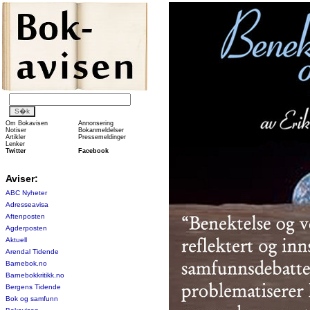
Om Bokavisen
Annonsering
Notiser
Bokanmeldelser
Artikler
Pressemeldinger
Lenker
Twitter
Facebook
Aviser:
ABC Nyheter
Adresseavisa
Aftenposten
Agderposten
Aktuell
Arendal Tidende
Barnebok.no
Barnebokkritikk.no
Bergens Tidende
Bok og samfunn