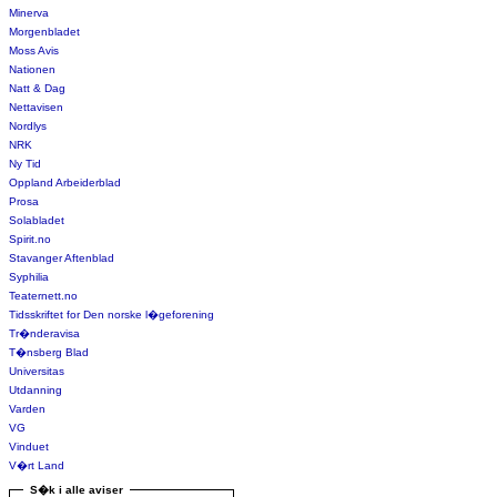
Minerva
Morgenbladet
Moss Avis
Nationen
Natt & Dag
Nettavisen
Nordlys
NRK
Ny Tid
Oppland Arbeiderblad
Prosa
Solabladet
Spirit.no
Stavanger Aftenblad
Syphilia
Teaternett.no
Tidsskriftet for Den norske l�geforening
Tr�nderavisa
T�nsberg Blad
Universitas
Utdanning
Varden
VG
Vinduet
V�rt Land
S�k i alle aviser