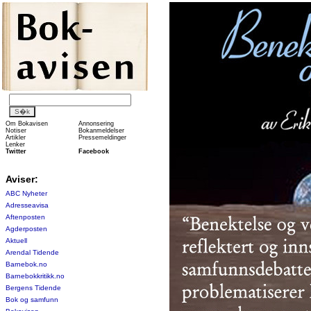
Om Bokavisen
Annonsering
Notiser
Bokanmeldelser
Artikler
Pressemeldinger
Lenker
Twitter
Facebook
Aviser:
ABC Nyheter
Adresseavisa
Aftenposten
Agderposten
Aktuell
Arendal Tidende
Barnebok.no
Barnebokkritikk.no
Bergens Tidende
Bok og samfunn