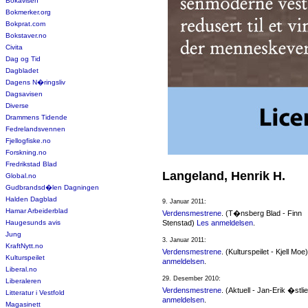
Bokavisen
Bokmerker.org
Bokprat.com
Bokstaver.no
Civita
Dag og Tid
Dagbladet
Dagens N�ringsliv
Dagsavisen
Diverse
Drammens Tidende
Fedrelandsvennen
Fjellogfiske.no
Forskning.no
Fredrikstad Blad
Langeland, Henrik H.
Global.no
Gudbrandsd�len Dagningen
Halden Dagblad
9. Januar 2011:
Hamar Arbeiderblad
Verdensmestrene
. (T�nsberg Blad - Finn
Haugesunds avis
Stenstad)
Les anmeldelsen
.
Jung
3. Januar 2011:
KraftNytt.no
Verdensmestrene
. (Kulturspeilet - Kjell Moe
Kulturspeilet
anmeldelsen
.
Liberal.no
29. Desember 2010:
Liberaleren
Verdensmestrene
. (Aktuell - Jan-Erik �stli
Litteratur i Vestfold
anmeldelsen
.
Magasinett