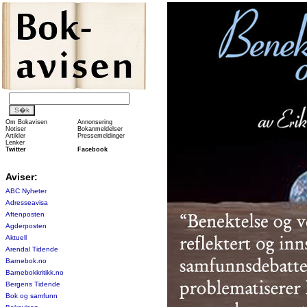
Om Bokavisen
Annonsering
Notiser
Bokanmeldelser
Artikler
Pressemeldinger
Lenker
Twitter
Facebook
Aviser:
ABC Nyheter
Adresseavisa
Aftenposten
Agderposten
Aktuell
Arendal Tidende
Barnebok.no
Barnebokkritikk.no
Bergens Tidende
Bok og samfunn