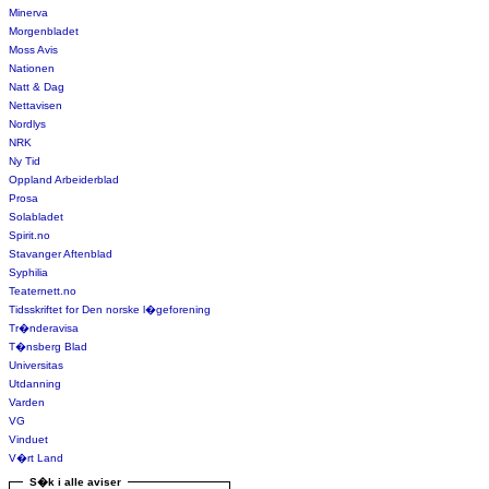
Minerva
Morgenbladet
Moss Avis
Nationen
Natt & Dag
Nettavisen
Nordlys
NRK
Ny Tid
Oppland Arbeiderblad
Prosa
Solabladet
Spirit.no
Stavanger Aftenblad
Syphilia
Teaternett.no
Tidsskriftet for Den norske l�geforening
Tr�nderavisa
T�nsberg Blad
Universitas
Utdanning
Varden
VG
Vinduet
V�rt Land
S�k i alle aviser