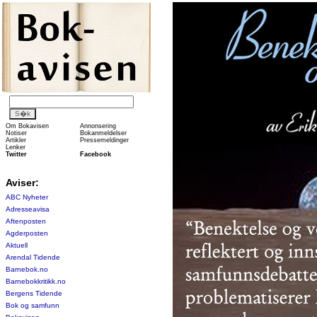
Om Bokavisen
Annonsering
Notiser
Bokanmeldelser
Artikler
Pressemeldinger
Lenker
Twitter
Facebook
Aviser:
ABC Nyheter
Adresseavisa
Aftenposten
Agderposten
Aktuell
Arendal Tidende
Barnebok.no
Barnebokkritikk.no
Bergens Tidende
Bok og samfunn