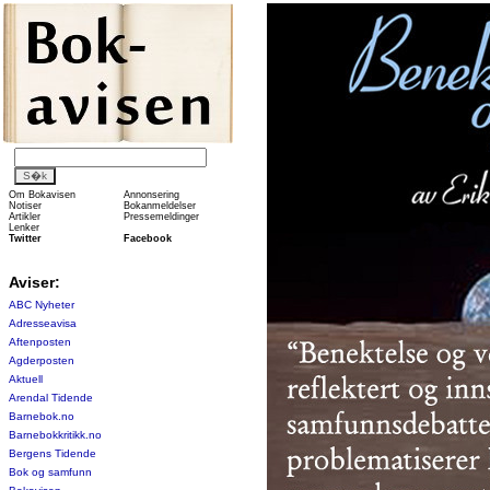
Om Bokavisen
Annonsering
Notiser
Bokanmeldelser
Artikler
Pressemeldinger
Lenker
Twitter
Facebook
Aviser:
ABC Nyheter
Adresseavisa
Aftenposten
Agderposten
Aktuell
Arendal Tidende
Barnebok.no
Barnebokkritikk.no
Bergens Tidende
Bok og samfunn