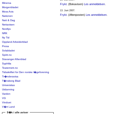
Minerva
Frykt
. (Bokavisen)
Les anmeldelsen
.
Morgenbladet
13. Juni 2007:
Moss Avis
Frykt
. (Aftenposten)
Les anmeldelsen
.
Nationen
Natt & Dag
Nettavisen
Nordlys
NRK
Ny Tid
Oppland Arbeiderblad
Prosa
Solabladet
Spirit.no
Stavanger Aftenblad
Syphilia
Teaternett.no
Tidsskriftet for Den norske l�geforening
Tr�nderavisa
T�nsberg Blad
Universitas
Utdanning
Varden
VG
Vinduet
V�rt Land
S�k i alle aviser