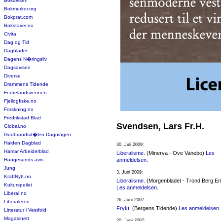
Bokavisen
Bokmerker.org
Bokprat.com
Bokstaver.no
Civita
Dag og Tid
Dagbladet
Dagens N�ringsliv
Dagsavisen
Diverse
Drammens Tidende
Fedrelandsvennen
Fjellogfiske.no
Forskning.no
Fredrikstad Blad
Svendsen, Lars Fr.H.
Global.no
Gudbrandsd�len Dagningen
Halden Dagblad
30. Juli 2009:
Hamar Arbeiderblad
Liberalisme
. (Minerva - Ove Vanebo)
Les
Haugesunds avis
anmeldelsen
.
Jung
3. Juni 2009:
KraftNytt.no
Liberalisme
. (Morgenbladet - Trond Berg Er
Kulturspeilet
Les anmeldelsen
.
Liberal.no
26. Juni 2007:
Liberaleren
Frykt
. (Bergens Tidende)
Les anmeldelsen
.
Litteratur i Vestfold
Magasinett
20. Juni 2007: