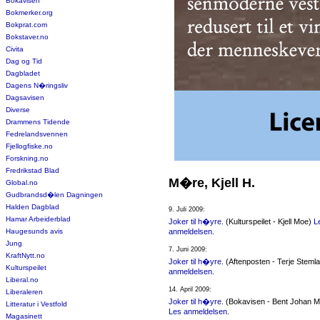
Bokavisen
Bokmerker.org
Bokprat.com
Bokstaver.no
Civita
Dag og Tid
Dagbladet
Dagens N�ringsliv
Dagsavisen
Diverse
Drammens Tidende
Fedrelandsvennen
Fjellogfiske.no
Forskning.no
Fredrikstad Blad
M�re, Kjell H.
Global.no
Gudbrandsd�len Dagningen
Halden Dagblad
9. Juli 2009:
Hamar Arbeiderblad
Joker til h�yre
. (Kulturspeilet - Kjell Moe)
L
Haugesunds avis
anmeldelsen
.
Jung
7. Juni 2009:
KraftNytt.no
Joker til h�yre
. (Aftenposten - Terje Steml
Kulturspeilet
anmeldelsen
.
Liberal.no
14. April 2009:
Liberaleren
Joker til h�yre
. (Bokavisen - Bent Johan Mo
Litteratur i Vestfold
Les anmeldelsen
.
Magasinett