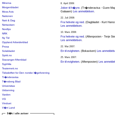
Minerva
8. April 2009:
Morgenbladet
Joker til h�yre
. (Tr�nderavisa - Gunn Ma
Galaaen)
Les anmeldelsen
.
Moss Avis
Nationen
22. Juli 2008:
Natt & Dag
Fra helvete og ned
. (Dagbladet - Kurt Hans
Nettavisen
Les anmeldelsen
.
Nordlys
10. Mars 2008:
NRK
Fra helvete og ned
. (Aftenposten - Terje St
Ny Tid
Les anmeldelsen
.
Oppland Arbeiderblad
Prosa
22. Mai 2007:
En til evigheten
. (Bokavisen)
Les anmeldel
Solabladet
Spirit.no
25. Mars 2007:
Stavanger Aftenblad
En til evigheten
. (Aftenposten)
Les anmelde
Syphilia
Teaternett.no
Tidsskriftet for Den norske l�geforening
Tr�nderavisa
T�nsberg Blad
Universitas
Utdanning
Varden
VG
Vinduet
V�rt Land
S�k i alle aviser