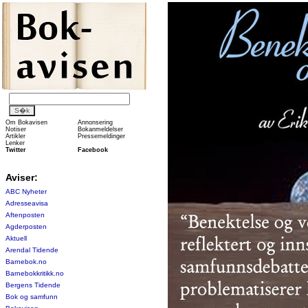
Om Bokavisen
Annonsering
Notiser
Bokanmeldelser
Artikler
Pressemeldinger
Lenker
Twitter
Facebook
Aviser:
ABC Nyheter
Adresseavisa
Aftenposten
Agderposten
Aktuell
Arendal Tidende
Barnebok.no
Barnebokkritikk.no
Bergens Tidende
Bok og samfunn