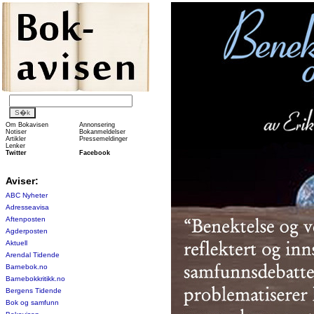
Om Bokavisen
Annonsering
Notiser
Bokanmeldelser
Artikler
Pressemeldinger
Lenker
Twitter
Facebook
Aviser:
ABC Nyheter
Adresseavisa
Aftenposten
Agderposten
Aktuell
Arendal Tidende
Barnebok.no
Barnebokkritikk.no
Bergens Tidende
Bok og samfunn