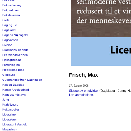
Bokavisen
Bokmerker.org
Bokprat.com
Bokstaver.no
Civita
Dag og Tid
Dagbladet
Dagens N�ringsliv
Dagsavisen
Diverse
Drammens Tidende
Fedrelandsvennen
Fjellogfiske.no
Forskning.no
Fredrikstad Blad
Frisch, Max
Global.no
Gudbrandsd�len Dagningen
Halden Dagblad
17. Januar 2008:
Hamar Arbeiderblad
Skisse av en ulykke
. (Dagbladet - Jonny H
Haugesunds avis
Les anmeldelsen
.
Jung
KraftNytt.no
Kulturspeilet
Liberal.no
Liberaleren
Litteratur i Vestfold
Magasinett