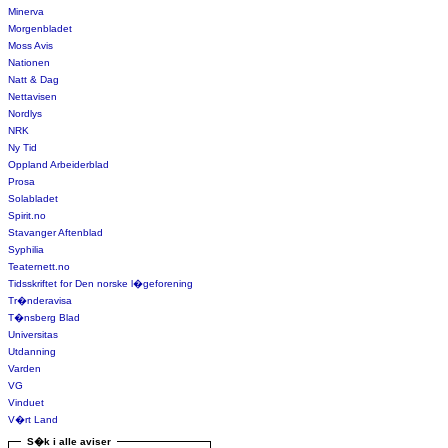
Minerva
Morgenbladet
Moss Avis
Nationen
Natt & Dag
Nettavisen
Nordlys
NRK
Ny Tid
Oppland Arbeiderblad
Prosa
Solabladet
Spirit.no
Stavanger Aftenblad
Syphilia
Teaternett.no
Tidsskriftet for Den norske l�geforening
Tr�nderavisa
T�nsberg Blad
Universitas
Utdanning
Varden
VG
Vinduet
V�rt Land
S�k i alle aviser