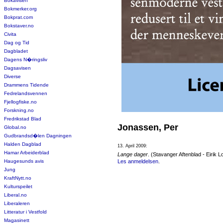
Bokavisen
Bokmerker.org
Bokprat.com
Bokstaver.no
Civita
Dag og Tid
Dagbladet
Dagens N�ringsliv
Dagsavisen
Diverse
Drammens Tidende
Fedrelandsvennen
Fjellogfiske.no
Forskning.no
Fredrikstad Blad
Jonassen, Per
Global.no
Gudbrandsd�len Dagningen
Halden Dagblad
13. April 2009:
Hamar Arbeiderblad
Lange dager
. (Stavanger Aftenblad - Eirik 
Haugesunds avis
Les anmeldelsen
.
Jung
KraftNytt.no
Kulturspeilet
Liberal.no
Liberaleren
Litteratur i Vestfold
Magasinett