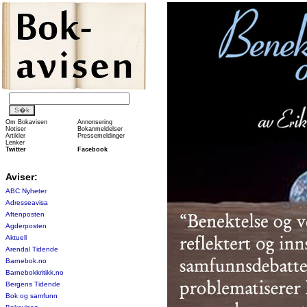
Om Bokavisen
Annonsering
Notiser
Bokanmeldelser
Artikler
Pressemeldinger
Lenker
Twitter
Facebook
Aviser:
ABC Nyheter
Adresseavisa
Aftenposten
Agderposten
Aktuell
Arendal Tidende
Barnebok.no
Barnebokkritikk.no
Bergens Tidende
Bok og samfunn