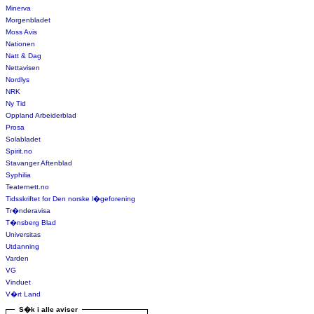
Minerva
Morgenbladet
Moss Avis
Nationen
Natt & Dag
Nettavisen
Nordlys
NRK
Ny Tid
Oppland Arbeiderblad
Prosa
Solabladet
Spirit.no
Stavanger Aftenblad
Syphilia
Teaternett.no
Tidsskriftet for Den norske l�geforening
Tr�nderavisa
T�nsberg Blad
Universitas
Utdanning
Varden
VG
Vinduet
V�rt Land
S�k i alle aviser