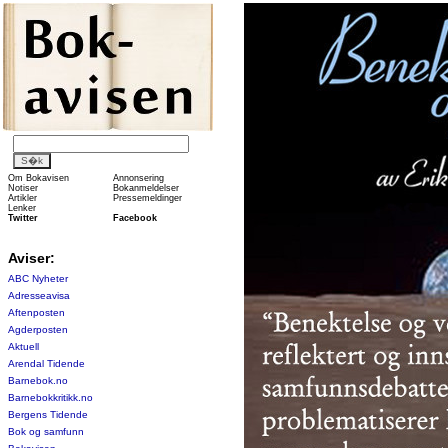
Om Bokavisen
Annonsering
Notiser
Bokanmeldelser
Artikler
Pressemeldinger
Lenker
Twitter
Facebook
Aviser:
ABC Nyheter
Adresseavisa
Aftenposten
Agderposten
Aktuell
Arendal Tidende
Barnebok.no
Barnebokkritikk.no
Bergens Tidende
Bok og samfunn