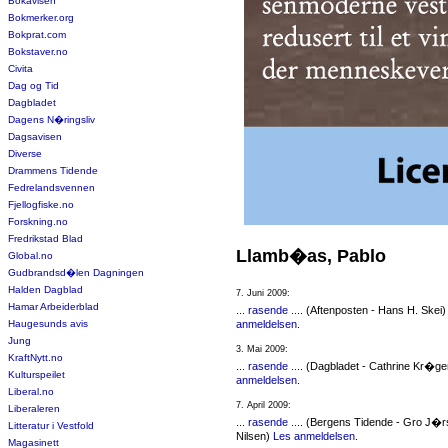
Bokavisen
Bokmerker.org
Bokprat.com
Bokstaver.no
Civita
Dag og Tid
Dagbladet
Dagens N�ringsliv
Dagsavisen
Diverse
Drammens Tidende
Fedrelandsvennen
Fjellogfiske.no
Forskning.no
Fredrikstad Blad
Llamb�as, Pablo
Global.no
Gudbrandsd�len Dagningen
Halden Dagblad
7. Juni 2009:
Hamar Arbeiderblad
... rasende ...
. (Aftenposten - Hans H. Skei
Haugesunds avis
anmeldelsen
.
Jung
3. Mai 2009:
KraftNytt.no
... rasende ...
. (Dagbladet - Cathrine Kr�ge
Kulturspeilet
anmeldelsen
.
Liberal.no
7. April 2009:
Liberaleren
... rasende ...
. (Bergens Tidende - Gro J�r
Litteratur i Vestfold
Nilsen)
Les anmeldelsen
.
Magasinett