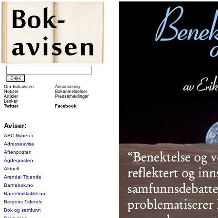
Om Bokavisen
Annonsering
Notiser
Bokanmeldelser
Artikler
Pressemeldinger
Lenker
Twitter
Facebook
Aviser:
ABC Nyheter
Adresseavisa
Aftenposten
Agderposten
Aktuell
Arendal Tidende
Barnebok.no
Barnebokkritikk.no
Bergens Tidende
Bok og samfunn