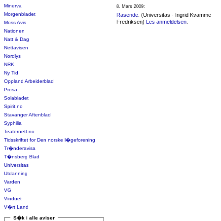
Minerva
8. Mars 2009:
Morgenbladet
Rasende
. (Universitas - Ingrid Kvamme
Fredriksen)
Les anmeldelsen
.
Moss Avis
Nationen
Natt & Dag
Nettavisen
Nordlys
NRK
Ny Tid
Oppland Arbeiderblad
Prosa
Solabladet
Spirit.no
Stavanger Aftenblad
Syphilia
Teaternett.no
Tidsskriftet for Den norske l�geforening
Tr�nderavisa
T�nsberg Blad
Universitas
Utdanning
Varden
VG
Vinduet
V�rt Land
S�k i alle aviser